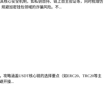
解析其核心安全机制，如私钥自持、链上自主验证等，同时梳理仿
避加密钱包领域的诈骗风险。不...
，攻略涵盖USDT核心链的选择要点（如ERC20、TRC20等主
操...