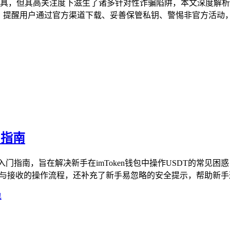
诈骗工具，但其高关注度下滋生了诸多针对性诈骗陷阱，本文深度
，提醒用户通过官方渠道下载、妥善保管私钥、警惕非官方活动，规
门指南
入门指南，旨在解决新手在imToken钱包中操作USDT的常见困惑
账与接收的操作流程，还补充了新手易忽略的安全提示，帮助新手避开
包