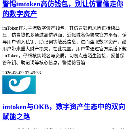
警惕imtoken高仿钱包，别让仿冒偷走你
的数字资产
imToken作为主流数字资产钱包，其仿冒钱包风险正持续凸
显，仿冒钱包多通过高仿界面、近似域名伪装成官方平台，诱
导用户输入私钥、助记词等敏感信息，进而盗取数字资产，给
用户带来重大财产损失，在此提醒，用户需通过官方渠道下载
imToken，仔细核实域名与资质，切勿点击陌生链接，妥善保
管私钥、助记词等核心信息，警惕仿冒陷...
2026-08-09 07:49:33
imtoken与OKB，数字资产生态中的双向
赋能之路