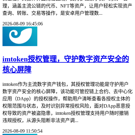
理，涵盖主流公链的代币、NFT等资产，让用户轻松实现资产
查询、转账、交易等操作，是安卓用户管理数...
2026-08-09 16:45:06
imtoken授权管理，守护数字资产安全的
核心屏障
imtoken作为主流数字资产钱包，其授权管理功能是守护用户
数字资产安全的核心屏障，该功能可管控链上合约、去中心化
应用（DApp）的授权操作，帮助用户清晰查看各授权主体的
权限范围与状态，及时识别异常授权风险，面对DApp恶意授
权导致的资产被盗隐患，imtoken授权管理支持用户随时撤销
违规授权，从源头阻断非法资产调...
2026-08-09 11:50:54