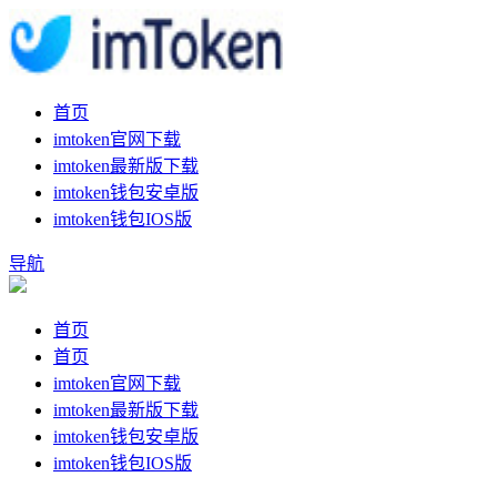
首页
imtoken官网下载
imtoken最新版下载
imtoken钱包安卓版
imtoken钱包IOS版
导航
首页
首页
imtoken官网下载
imtoken最新版下载
imtoken钱包安卓版
imtoken钱包IOS版