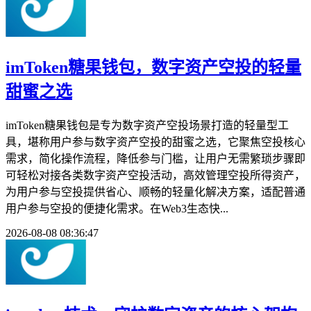
imToken糖果钱包，数字资产空投的轻量
甜蜜之选
imToken糖果钱包是专为数字资产空投场景打造的轻量型工
具，堪称用户参与数字资产空投的甜蜜之选，它聚焦空投核心
需求，简化操作流程，降低参与门槛，让用户无需繁琐步骤即
可轻松对接各类数字资产空投活动，高效管理空投所得资产，
为用户参与空投提供省心、顺畅的轻量化解决方案，适配普通
用户参与空投的便捷化需求。在Web3生态快...
2026-08-08 08:36:47