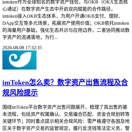
imtoken作为全球知名的数字资产钱包，与OKB（OKX生态核
心通证）在数字资产生态中开启双向赋能的合作路径，
imtoken接入OKB生态体系，为用户开通OKB支付、理财、
DApp交互等多元场景，拓展资产使用价值；OKB依托imtoken
的海量用户基础，强化生态共识与应用边界，二者协同推动数
字资产的流通落地，为行...
2026-08-08 17:32:35
imToken怎么卖？数字资产出售流程及合
规风险提示
围绕imToken平台数字资产出售问题展开，梳理了其出售的基
本流程，包括资产权属确认、交易撮合匹配、资金合规划转等
关键环节；同时重点提示相关合规风险：需严格遵守各国及地
区关于数字资产交易的监管规定，履行反洗钱等法定义务，警