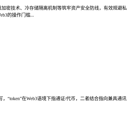
过多重加密技术、冷存储隔离机制等筑牢资产安全防线，有效规避私
3的操作门槛...
的缩写，“token”在Web3语境下指通证/代币，二者结合指向兼具通讯