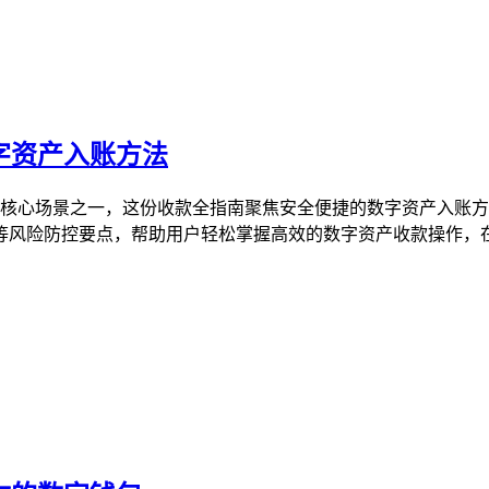
数字资产入账方法
资产的核心场景之一，这份收款全指南聚焦安全便捷的数字资产入
风险防控要点，帮助用户轻松掌握高效的数字资产收款操作，在保