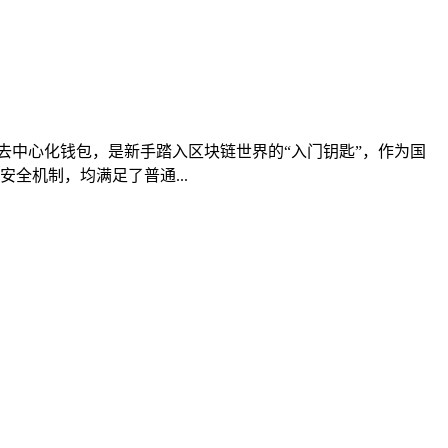
去中心化钱包，是新手踏入区块链世界的“入门钥匙”，作为国
安全机制，均满足了普通...