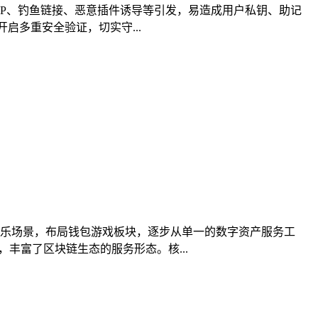
APP、钓鱼链接、恶意插件诱导等引发，易造成用户私钥、助记
启多重安全验证，切实守...
上娱乐场景，布局钱包游戏板块，逐步从单一的数字资产服务工
丰富了区块链生态的服务形态。核...