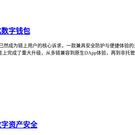
化数字钱包
已然成为链上用户的核心诉求，一款兼具安全防护与便捷体验的
整性上完成了重大升级，从多链兼容到原生DApp体验，再到非托管
数字资产安全