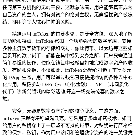
可摧的防线，确保用户的数字资产完全由自己牢牢掌控，不受
任何第三方机构的无端干预，这就意味着，用户能够真正成为
自己资产的主人，拥有对资产的绝对主权，无需担忧资产被冻
结、挪用等令人忧心忡忡的风险。
精准运用 imToken 的首要步骤，是要全方位、深入地了解
其功能和特点，imToken 宛如一个功能强大的数字宝库，支持
多种主流数字货币的存储和交易，像比特币、以太坊等这些如
雷贯耳的数字货币，都能在其中找到安身之所，用户只需通过
简单易懂的操作，便能在钱包中轻松自如地完成数字资产的收
发、存储和兑换，不仅如此，imToken 还精心打造了丰富多元
的 DApp 生态，用户可以通过钱包直接便捷地访问各种去中心
化应用，积极参与 DeFi（去中心化金融）、NFT（非同质化
代币）等新兴领域的精彩活动,开启一场充满惊喜的数字之
旅。
安全，无疑是数字资产管理的核心要义，在这方面，
imToken 表现得堪称卓越典范，它采用了多重加密技术，如同
给用户的私钥穿上了一层坚不可摧的铠甲，对私钥进行严格细
致的保护，私钥，作为用户访问和管理数字资产的唯一关键凭