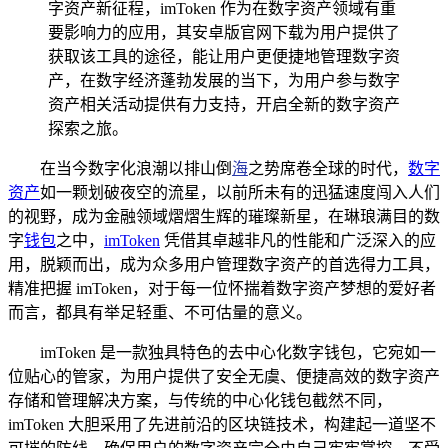
字资产新征程，imToken 作为在数字资产领域有重
要影响力的应用，其安卓版官网下载为用户提供了
获取该工具的途径，能让用户更便捷地管理数字资
产，在数字经济蓬勃发展的当下，为用户参与数字
资产相关活动提供有力支持，开启全新的数字资产
探索之旅。
在当今数字化浪潮以排山倒
海
之势席卷全球的时代，
数字
资产
如一颗划破夜空的流星，以前所未有的迅猛速度闯入人们
的视野，成为金融领域熠熠生辉的璀璨新星，在琳琅满目的数
字
钱包
之中，
imToken
凭借其卓越非凡的性能和广泛深入的应
用，脱颖而出，成为众多用户管理数字资产的首选得力工具，
精准把握 imToken，对于每一位怀揣着数字资产梦想的爱好者
而言，都具有举足轻重、不可估量的意义。
imToken 是一款独具特色的去中心化数字钱包，它宛如一
位贴心的管家，为用户提供了安全无虞、便捷高效的数字资产
存储和管理解决方案，与传统的中心化钱包截然不同，
imToken 大胆采用了先进前沿的区块链技术，构建起一道坚不