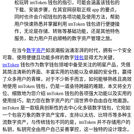
松玩转 imToken 钱包的指引，可能会涵盖该钱包的
下载、安装步骤，在其官网获取正规 app 的要点，
同时也许会介绍钱包的各项功能及使用方法，帮助
用户快速熟悉并掌握利用 imToken 钱包进行便捷操
作，无论是存储、转账等基础功能，还是其他特色
服务，助力用户开启顺畅的数字资产管理之旅。
在当今
数字资产
如浪潮般汹涌澎湃的时代，拥有一个安全
可靠、使用便捷且功能多样的数字
钱包
显得尤为关键，
imToken
钱包作为数字钱包领域中备受关注的明星产品，凭借
其简洁清新的界面、丰富实用的功能以及卓越的安全性，赢得
了众多用户的青睐，对于不少新手而言，如何能够熟练且高效
地使用 imToken 钱包，仍是一道亟待跨越的难题，本文将全方
位、细致地为您介绍 imToken 钱包的各项强大功能以及实用的
使用技巧，助力您在数字资产的广阔世界中自由自在地遨游。
imToken 是一款极具创新性的去中心化多链数字钱包，它宛如
一个包容万象的数字资产宝库，支持以太坊、比特币等多种主
流数字资产，与传统钱包不同的是，imToken 并不存储用户的
私钥，私钥完全由用户自己妥善掌控，这一独特的设计理念，