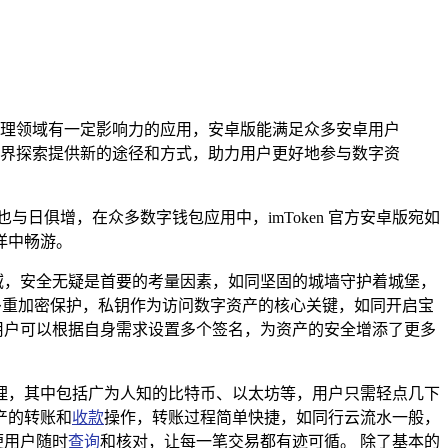
资产管理领域有一定影响力的应用，安卓版能满足众多安卓用户
界探索提供新的途径和方式，助力用户更好地参与数字资
日俱增，在众多数字钱包应用中，imToken 官方安卓版宛如
洋中畅游。
领域，安全无疑是首要的考量因素，如同坚固的城墙守护着城堡，
行多重加密保护，私钥作为访问数字资产的核心关键，如同开启宝
，用户可以根据自身需求设置多个签名，为资产的安全增添了更多
和管理，其中包括广为人知的比特币、以太坊等，用户只需轻点几下
产的转账和
收款
操作，转账过程简单快捷，如同行云流水一般，
便用户随时
查询
和核对，让每一笔交易都有迹可循。 除了基本的