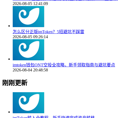
2026-08-05 12:41:09
怎么区分正版imToken？5招避坑不踩雷
2026-08-05 09:26:14
imtoken钱包ONT空投全攻略，新手领取指南与避坑要点
2026-08-04 20:48:58
刚刚更新
imToken转入全教程，新手快速完成资产转移