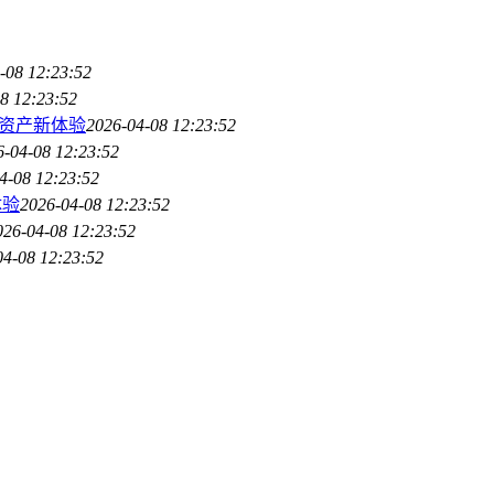
-08 12:23:52
8 12:23:52
数字资产新体验
2026-04-08 12:23:52
6-04-08 12:23:52
4-08 12:23:52
体验
2026-04-08 12:23:52
026-04-08 12:23:52
04-08 12:23:52