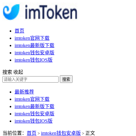
首页
imtoken官网下载
imtoken最新版下载
imtoken钱包安卓版
imtoken钱包IOS版
搜索
收起
搜索
最新推荐
imtoken官网下载
imtoken最新版下载
imtoken钱包安卓版
imtoken钱包IOS版
当前位置：
首页
imtoken钱包安卓版
正文
>
>