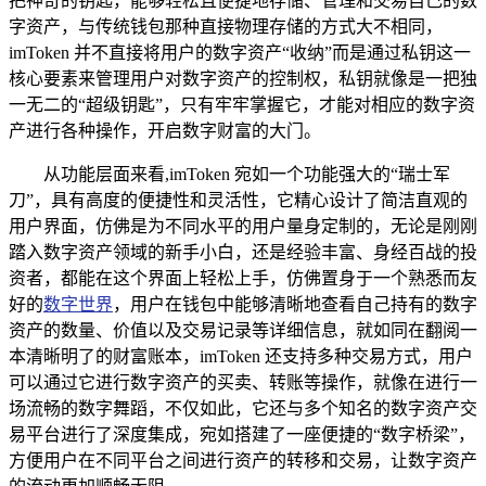
把神奇的钥匙，能够轻松且便捷地存储、管理和交易自己的数
字资产，与传统钱包那种直接物理存储的方式大不相同，
imToken 并不直接将用户的数字资产“收纳”而是通过私钥这一
核心要素来管理用户对数字资产的控制权，私钥就像是一把独
一无二的“超级钥匙”，只有牢牢掌握它，才能对相应的数字资
产进行各种操作，开启数字财富的大门。
从功能层面来看,imToken 宛如一个功能强大的“瑞士军
刀”，具有高度的便捷性和灵活性，它精心设计了简洁直观的
用户界面，仿佛是为不同水平的用户量身定制的，无论是刚刚
踏入数字资产领域的新手小白，还是经验丰富、身经百战的投
资者，都能在这个界面上轻松上手，仿佛置身于一个熟悉而友
好的
数字世界
，用户在钱包中能够清晰地查看自己持有的数字
资产的数量、价值以及交易记录等详细信息，就如同在翻阅一
本清晰明了的财富账本，imToken 还支持多种交易方式，用户
可以通过它进行数字资产的买卖、转账等操作，就像在进行一
场流畅的数字舞蹈，不仅如此，它还与多个知名的数字资产交
易平台进行了深度集成，宛如搭建了一座便捷的“数字桥梁”，
方便用户在不同平台之间进行资产的转移和交易，让数字资产