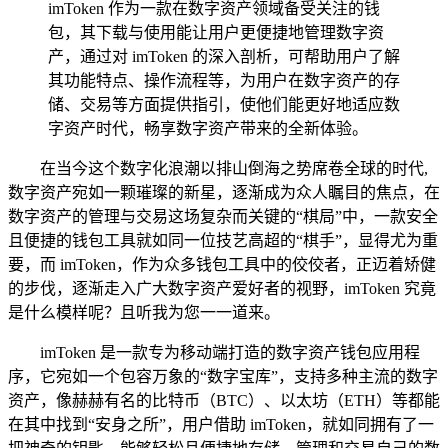
imToken 作为一款在数字资产领域备受关注的钱
包，其下载与使用能让用户更便捷地管理数字资
产，通过对 imToken 的深入剖析，可帮助用户了解
其功能特点、操作流程等，为用户在数字资产的存
储、交易等方面提供指引，使他们能更好地适应数
字资产时代，畅享数字资产带来的全新体验。
在当今这个数字化浪潮以排山倒海之势席卷全球的时代,
数字资产宛如一颗璀璨的新星，逐渐成为众人瞩目的焦点，在
数字资产的管理与交易这场复杂而关键的“棋局”中，一款安全
且便捷的钱包工具就如同一位技艺高超的“棋手”，显得尤为重
要，而 imToken，作为众多钱包工具中的佼佼者，正迈着矫健
的步伐，逐渐走入广大数字资产爱好者的视野，imToken 究竟
是什么模样呢？且听我为您一一道来。
imToken 是一款专为移动端打造的数字资产钱包应用程
序，它宛如一个包容万象的“数字宝库”，支持多种主流的数字
资产，像赫赫有名的比特币（BTC）、以太坊（ETH）等都能
在其中找到“安身之所”，用户借助 imToken，就如同拥有了一