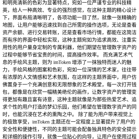
和明亮清新的色彩为显著特点，宛如一位严谨专业的科技精
英，给人一种高效、专业的强烈感觉，在这种主题的精心设计
下，界面布局清晰明了，各项功能一目了然，就像一张精确的
地图，让用户能够迅速找到自己所需的操作选项，无论是查看
资产余额、进行交易转账，还是查看市场行情，都能在这简洁
而有序的界面中轻松实现，这种主题宛如为追求高效、注重实
用性的用户量身定制的专属利器，他们期望在管理数字资产的
过程中能够节省宝贵的时间，提高操作效率。 而充满艺术气
息的手绘风主题，则为 imToken 增添了一抹独特而迷人的魅
力，手绘风格的图案和色彩，宛如一位深情的艺术家，往往带
有浓厚的人文情感和艺术氛围，在这样的主题界面中，用户仿
佛置身于一个充满创意和无限想象的艺术殿堂，每一次打开钱
包，都像是在欣赏一幅精美绝伦的画作，让数字资产的管理变
得更加有趣且富有诗意，这种主题就像是为那些热爱艺术、追
求个性的用户打造的梦幻乐园，他们希望在管理数字资产的同
时，也能沉浸在艺术的熏陶之中。 除了能为用户带来视觉上
的极致享受，imToken 主题还在一定程度上显著提升了用户的
安全性和便捷性，不同的主题可能会配备独具特色的安全提示
和详细的操作引导，就像一位贴心的向导，让用户在使用过程