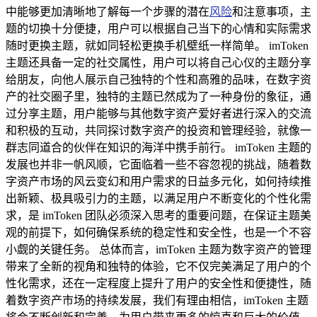
中能够更加清晰地了解每一个步骤的潜在
风险
和注意事项，主
题的切换十分便捷，用户可以根据自己当下的心情和实际需求
随时更换主题，就如同轻松更换手机壁纸一样简单。 imToken
主题还具备一定的社交属性，用户可以将自己心仪的主题分享
给朋友，向他人展示自己独特的个性和高雅的品味，在数字资
产的社交圈子里，独特的主题已然成为了一种身份的象征，通
过分享主题，用户能够与其他数字资产爱好者进行深入的交流
和积极的互动，共同探讨数字资产的投资和管理经验，就像一
群志同道合的伙伴在知识的海洋中携手前行。 imToken 主题的
发展也并非一帆风顺，它面临着一些不容忽视的挑战，随着数
字资产市场的风云变幻和用户需求的日益多元化，如何持续推
出新颖、极具吸引力的主题，以满足用户不断变化的个性化需
求，是 imToken 团队必须深入思考的重要问题，在保证主题美
观的前提下，如何确保系统的稳定性和安全性，也是一个不容
小觑的关键任务。 总体而言，imToken 主题为数字资产的管理
带来了全新的视角和独特的体验，它不仅完美满足了用户的个
性化需求，还在一定程度上提升了用户的安全性和便捷性，随
着数字资产市场的持续发展，我们有理由相信，imToken 主题