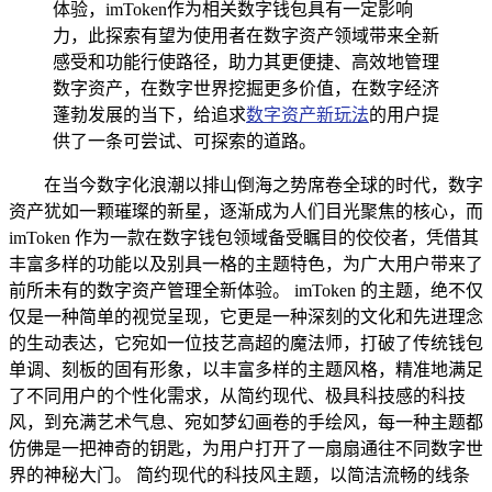
体验，imToken作为相关数字钱包具有一定影响
力，此探索有望为使用者在数字资产领域带来全新
感受和功能行使路径，助力其更便捷、高效地管理
数字资产，在数字世界挖掘更多价值，在数字经济
蓬勃发展的当下，给追求
数字资产新玩法
的用户提
供了一条可尝试、可探索的道路。
在当今数字化浪潮以排山倒海之势席卷全球的时代，数字
资产犹如一颗璀璨的新星，逐渐成为人们目光聚焦的核心，而
imToken 作为一款在数字钱包领域备受瞩目的佼佼者，凭借其
丰富多样的功能以及别具一格的主题特色，为广大用户带来了
前所未有的数字资产管理全新体验。 imToken 的主题，绝不仅
仅是一种简单的视觉呈现，它更是一种深刻的文化和先进理念
的生动表达，它宛如一位技艺高超的魔法师，打破了传统钱包
单调、刻板的固有形象，以丰富多样的主题风格，精准地满足
了不同用户的个性化需求，从简约现代、极具科技感的科技
风，到充满艺术气息、宛如梦幻画卷的手绘风，每一种主题都
仿佛是一把神奇的钥匙，为用户打开了一扇扇通往不同数字世
界的神秘大门。 简约现代的科技风主题，以简洁流畅的线条