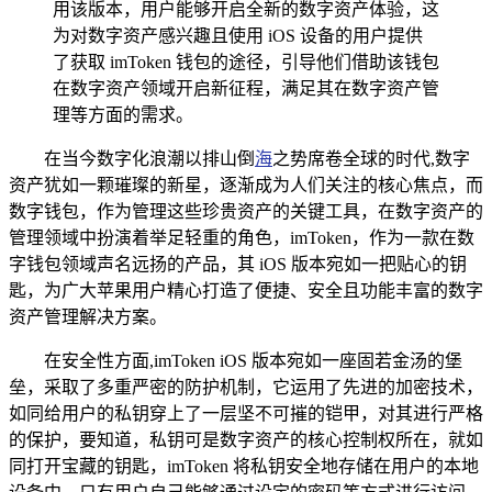
用该版本，用户能够开启全新的数字资产体验，这
为对数字资产感兴趣且使用 iOS 设备的用户提供
了获取 imToken 钱包的途径，引导他们借助该钱包
在数字资产领域开启新征程，满足其在数字资产管
理等方面的需求。
在当今数字化浪潮以排山倒
海
之势席卷全球的时代,数字
资产犹如一颗璀璨的新星，逐渐成为人们关注的核心焦点，而
数字钱包，作为管理这些珍贵资产的关键工具，在数字资产的
管理领域中扮演着举足轻重的角色，imToken，作为一款在数
字钱包领域声名远扬的产品，其 iOS 版本宛如一把贴心的钥
匙，为广大苹果用户精心打造了便捷、安全且功能丰富的数字
资产管理解决方案。
在安全性方面,imToken iOS 版本宛如一座固若金汤的堡
垒，采取了多重严密的防护机制，它运用了先进的加密技术，
如同给用户的私钥穿上了一层坚不可摧的铠甲，对其进行严格
的保护，要知道，私钥可是数字资产的核心控制权所在，就如
同打开宝藏的钥匙，imToken 将私钥安全地存储在用户的本地