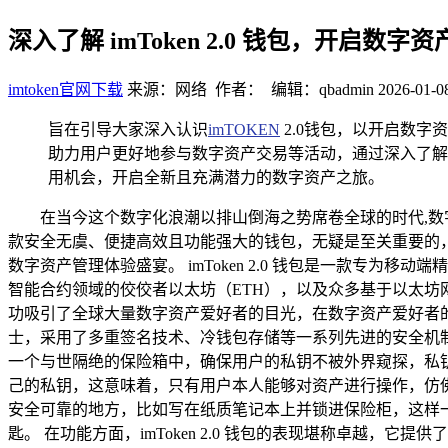
深入了解 imToken 2.0 钱包，开启数字
imtoken官网下载
来源：网络 作者： 编辑：qbadmin
2026-01-0
旨在引导大家深入认识
imTOKEN
2.0钱包，以开启数字
助力用户更好地参与数字资产交易等活动，通过深入了解
用机会，开启全新且充满潜力的数字资产之旅。
在当今这个数字化浪潮以排山倒海之势席卷全球的时代,
款安全无虞、便捷高效且功能强大的钱包，无疑是至关重要的，而 
数字资产管理体验盛宴。 imToken 2.0 钱包是一款专
智能合约领域的佼佼者以太坊（ETH），以及众多基于以太坊网
功吸引了全球大量数字资产爱好者的目光，在数字资产爱好者的群体
士，采用了多重签名技术、冷钱包存储等一系列先进的安全机
一个与世隔绝的保险箱中，确保用户的私钥不被外界窥探，私钥，
己的私钥，这意味着，只有用户本人能够对资产进行操作，仿
安全可靠的地方，比如写在纸质笔记本上并锁进保险柜，这样
匙。 在功能方面，imToken 2.0 钱包的表现堪称卓越