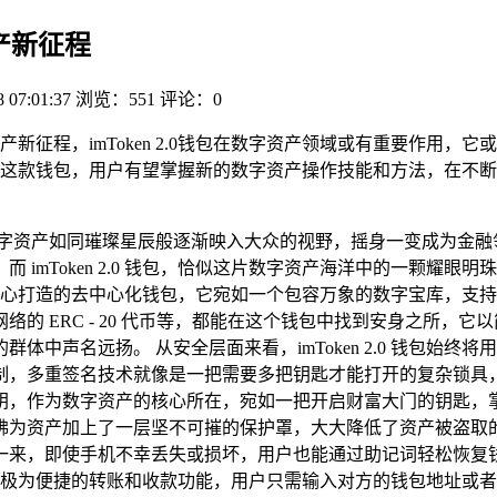
资产新征程
8 07:01:37
浏览：551
评论：0
资产新征程，imToken 2.0钱包在数字资产领域或有重要作用
这款钱包，用户有望掌握新的数字资产操作技能和方法，在不断
数字资产如同璀璨星辰般逐渐映入大众的视野，摇身一变成为金融
imToken 2.0 钱包，恰似这片数字资产海洋中的一颗耀
为移动端精心打造的去中心化钱包，它宛如一个包容万象的数字宝库，
络的 ERC - 20 代币等，都能在这个钱包中找到安身之所，
中声名远扬。 从安全层面来看，imToken 2.0 钱包始
制，多重签名技术就像是一把需要多把钥匙才能打开的复杂锁具
作为数字资产的核心所在，宛如一把开启财富大门的钥匙，掌控着资产
佛为资产加上了一层坚不可摧的保护罩，大大降低了资产被盗取
一来，即使手机不幸丢失或损坏，用户也能通过助记词轻松恢复
，它提供了极为便捷的转账和收款功能，用户只需输入对方的钱包地