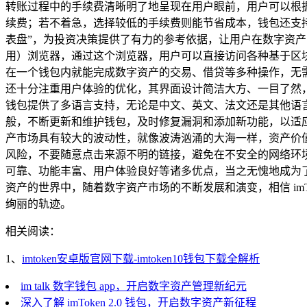
转账过程中的手续费清晰明了地呈现在用户眼前，用户可以根
续费；若不着急，选择较低的手续费则能节省成本，钱包还支
表盘”，为投资决策提供了有力的参考依据，让用户在数字资产的投
用）浏览器，通过这个浏览器，用户可以直接访问各种基于区
在一个钱包内就能完成数字资产的交易、借贷等多种操作，无需在不
还十分注重用户体验的优化，其界面设计简洁大方、一目了然
钱包提供了多语言支持，无论是中文、英文、法文还是其他语言
般，不断更新和维护钱包，及时修复漏洞和添加新功能，以适应不断
产市场具有较大的波动性，就像波涛汹涌的大海一样，资产价
风险，不要随意点击来源不明的链接，避免在不安全的网络环境下操
可靠、功能丰富、用户体验良好等诸多优点，当之无愧地成为
资产的世界中，随着数字资产市场的不断发展和演变，相信 imT
绚丽的轨迹。
相关阅读：
1、
imtoken安卓版官网下载-imtoken10钱包下载全解析
im talk 数字钱包 app，开启数字资产管理新纪元
深入了解 imToken 2.0 钱包，开启数字资产新征程