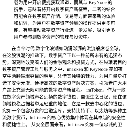
载为用户开启便捷获取通道，而其与 KeyNode 的
携手，意味着将开启数字资产新征程，二者的结合
可能会在数字资产存储、交易等方面带来新的体验
和机遇，为用户在数字资产领域的操作提供更多可
能，有望推动数字资产行业进一步发展，吸引更多
用户参与到数字资产的管理与投资中。
在当今时代,数字化浪潮如汹涌澎湃的洪流般席卷全球，
在这股浪潮的推动下，数字资产正以一种前所未有的迅猛态
势，深刻地改变着人们的金融观念和投资方式，在琳琅满目的
数字资产管理工具与服务之中，imToken 和 KeyNode 宛如夜
空中两颗璀璨夺目的明星，凭借其独特的魅力，为用户量身打
造了安全无虞、便捷高效的数字资产解决方案，引领着广大用
户踏上充满无限可能的数字资产新征程。 imToken，作为一款
在数字资产领域声名远扬的数字钱包，自诞生之日起，便在该
领域稳稳占据着举足轻重的地位，它是一款去中心化的钱包，
宛如一个包容万象的金融宝库，支持比特币、以太坊等多种主
流数字货币，imToken 的核心优势集中体现在其卓越的安全性
和便捷性上。 从安全层面来看，imToken 宛如一位忠诚的卫