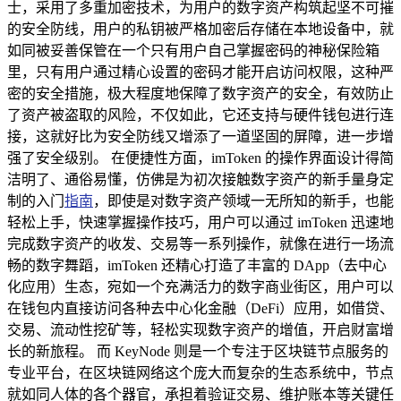
士，采用了多重加密技术，为用户的数字资产构筑起坚不可摧
的安全防线，用户的私钥被严格加密后存储在本地设备中，就
如同被妥善保管在一个只有用户自己掌握密码的神秘保险箱
里，只有用户通过精心设置的密码才能开启访问权限，这种严
密的安全措施，极大程度地保障了数字资产的安全，有效防止
了资产被盗取的风险，不仅如此，它还支持与硬件钱包进行连
接，这就好比为安全防线又增添了一道坚固的屏障，进一步增
强了安全级别。 在便捷性方面，imToken 的操作界面设计得简
洁明了、通俗易懂，仿佛是为初次接触数字资产的新手量身定
制的入门
指南
，即使是对数字资产领域一无所知的新手，也能
轻松上手，快速掌握操作技巧，用户可以通过 imToken 迅速地
完成数字资产的收发、交易等一系列操作，就像在进行一场流
畅的数字舞蹈，imToken 还精心打造了丰富的 DApp（去中心
化应用）生态，宛如一个充满活力的数字商业街区，用户可以
在钱包内直接访问各种去中心化金融（DeFi）应用，如借贷、
交易、流动性挖矿等，轻松实现数字资产的增值，开启财富增
长的新旅程。 而 KeyNode 则是一个专注于区块链节点服务的
专业平台，在区块链网络这个庞大而复杂的生态系统中，节点
就如同人体的各个器官，承担着验证交易、维护账本等关键任