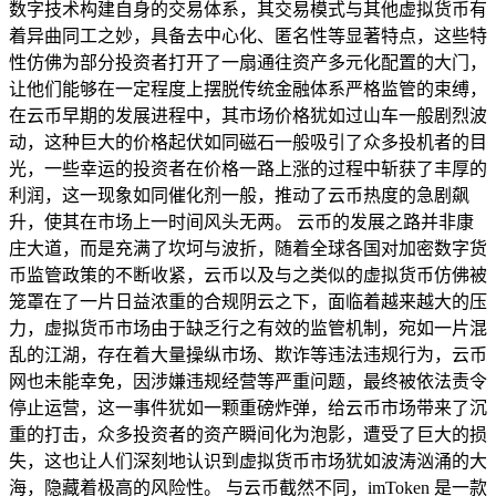
数字技术构建自身的交易体系，其交易模式与其他虚拟货币有
着异曲同工之妙，具备去中心化、匿名性等显著特点，这些特
性仿佛为部分投资者打开了一扇通往资产多元化配置的大门，
让他们能够在一定程度上摆脱传统金融体系严格监管的束缚，
在云币早期的发展进程中，其市场价格犹如过山车一般剧烈波
动，这种巨大的价格起伏如同磁石一般吸引了众多投机者的目
光，一些幸运的投资者在价格一路上涨的过程中斩获了丰厚的
利润，这一现象如同催化剂一般，推动了云币热度的急剧飙
升，使其在市场上一时间风头无两。 云币的发展之路并非康
庄大道，而是充满了坎坷与波折，随着全球各国对加密数字货
币监管政策的不断收紧，云币以及与之类似的虚拟货币仿佛被
笼罩在了一片日益浓重的合规阴云之下，面临着越来越大的压
力，虚拟货币市场由于缺乏行之有效的监管机制，宛如一片混
乱的江湖，存在着大量操纵市场、欺诈等违法违规行为，云币
网也未能幸免，因涉嫌违规经营等严重问题，最终被依法责令
停止运营，这一事件犹如一颗重磅炸弹，给云币市场带来了沉
重的打击，众多投资者的资产瞬间化为泡影，遭受了巨大的损
失，这也让人们深刻地认识到虚拟货币市场犹如波涛汹涌的大
海，隐藏着极高的风险性。 与云币截然不同，imToken 是一款