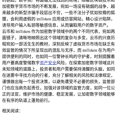
的钥匙，数字资产将面临无法找回的绝境，随着区块链技术和
加密数字货币市场的不断发展，宛如一场没有硝烟的战争，越
来越多的新型诈骗手段层出不穷，一些不法分子犹如狡猾的狐
狸，会利用虚假的 imToken 应用或仿冒网站，精心设计陷阱，
诱导用户输入私钥等敏感信息，从而骗取用户的数字资产。
云币和 imToken 作为加密数字领域中的两个不同代表，宛如两
面镜子，清晰地映照出这个领域的复杂与多变，云币的兴衰历
程宛如一部活生生的教材，深刻反映了虚拟货币市场在缺乏有
效监管的情况下所呈现出的混乱与无序，而 imToken 在为用户
提供便利的同时，也如同一位警钟长鸣的守护者，时刻提醒着
用户要高度警惕数字
资产安全
风险，在探索加密数字领域这片
未知领域的道路上，投资者和用户需要保持清醒的头脑，如同
在迷雾中寻找方向的行者，充分了解相关的风险和法律规定，
谨慎做出每一个投资决策，以避免遭受不必要的损失，监管部
门也应当肩负起责任，加强对该领域的监管力度，如同一位公
正的法官，维护市场的健康、稳定发展，让加密数字领域能够
在有序的轨道上蓬勃前行。
相关阅读：