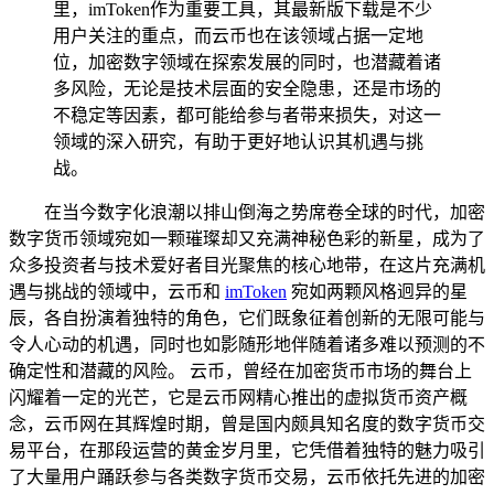
里，imToken作为重要工具，其最新版下载是不少
用户关注的重点，而云币也在该领域占据一定地
位，加密数字领域在探索发展的同时，也潜藏着诸
多风险，无论是技术层面的安全隐患，还是市场的
不稳定等因素，都可能给参与者带来损失，对这一
领域的深入研究，有助于更好地认识其机遇与挑
战。
在当今数字化浪潮以排山倒海之势席卷全球的时代，加密
数字货币领域宛如一颗璀璨却又充满神秘色彩的新星，成为了
众多投资者与技术爱好者目光聚焦的核心地带，在这片充满机
遇与挑战的领域中，云币和
imToken
宛如两颗风格迥异的星
辰，各自扮演着独特的角色，它们既象征着创新的无限可能与
令人心动的机遇，同时也如影随形地伴随着诸多难以预测的不
确定性和潜藏的风险。 云币，曾经在加密货币市场的舞台上
闪耀着一定的光芒，它是云币网精心推出的虚拟货币资产概
念，云币网在其辉煌时期，曾是国内颇具知名度的数字货币交
易平台，在那段运营的黄金岁月里，它凭借着独特的魅力吸引
了大量用户踊跃参与各类数字货币交易，云币依托先进的加密