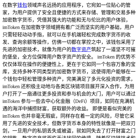
在数字
钱包
领域声名远扬的应用程序，它宛如一位贴心的管
家，为用户提供了安全且便捷的方式来存储、管理和交易多种
加密数字货币，凭借其强大的功能和无与伦比的用户体验，
imToken 在加密数字领域拥有着广泛而坚实的用户基础，用户
只需轻轻动动手指，就可以在手机端轻松完成数字货币的收
发、查询余额等操作，仿佛一切都在掌控之中，该钱包采用了
先进的加密技术，就像为用户的
数字资产
筑起了一道坚不可摧
的堡垒，全方位保障用户数字资产的安全。 imToken 的优势不
仅仅体现在操作的便捷性上，更在于它如同一个包容万象的宝
库，支持多种不同类型的加密数字货币，这使得用户能够在一
个钱包中轻松管理多种资产，完美满足了多元化投资的需求，
imToken 还积极主动地与各类区块链项目展开深入合作，为用
户打开了一扇通往更多投资和参与机会的大门，用户可以通过
imToken 参与一些去中心化金融（DeFi）项目，如同在充满机
遇的海洋中捕捞财富，获取额外的收益。 即便是看似完美的
imToken 也并非毫无瑕疵，同样存在着一定的风险，尽管它采
用了先进的安全技术，但数字货币本身的特性就像是一把双刃
剑，一旦用户的私钥丢失或被盗，就如同失去了打开财富之门