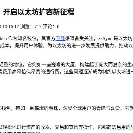
ync，开启以太坊扩容新征程
9 10:16:17
浏览：717
评论：0
oken 作为知名钱包，其官方
下载
渠道备受关注，zkSync 是
成本，提升用户体验，为以太坊的进一步发展提供助力，推动以
足轻重的地位，它宛如一座巍峨的大厦，构建起了庞大而复杂的生
易费用高昂恰似昂贵的通行费，这些问题逐渐成为制约以太坊进
化钱包，宛如一颗璀璨的明珠，深受全球用户的青睐与喜爱，它
匙，可以轻松地进行资产的收发、交易和查询等操作，它那简洁易