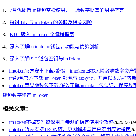
1、
7月优质币im钱包空投糖果，一场数字财富的甜蜜盛宴
2、
探讨 BK 与 imToken 的关联及相关风险
3、
BTC 转入 imToken 全流程指南
4、
深入了解btctrade.im钱包，功能与优势剖析
5、
深入了解BTC钱包密钥与imToken
imtoken官方安卓下载-警惕！imtoken归零风险敲响数字资
im钱包官方下载-imToken 钱包与 zkSync，开启以太坊扩容
imtoken苹果版钱包下载-深入了解 imToken 包认证，保
钱包
数字资产
imToken
相关文章：
imToken不掉签？资深用户亲测的稳定使用全攻略
2026-06-09
imtoken暂未支持TRON链，原因解析与用户实用应对指南
20