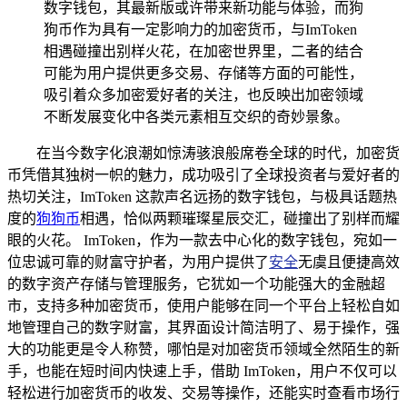
数字钱包，其最新版或许带来新功能与体验，而狗
狗币作为具有一定影响力的加密货币，与ImToken
相遇碰撞出别样火花，在加密世界里，二者的结合
可能为用户提供更多交易、存储等方面的可能性，
吸引着众多加密爱好者的关注，也反映出加密领域
不断发展变化中各类元素相互交织的奇妙景象。
在当今数字化浪潮如惊涛骇浪般席卷全球的时代，加密货
币凭借其独树一帜的魅力，成功吸引了全球投资者与爱好者的
热切关注，ImToken 这款声名远扬的数字钱包，与极具话题热
度的
狗狗币
相遇，恰似两颗璀璨星辰交汇，碰撞出了别样而耀
眼的火花。 ImToken，作为一款去中心化的数字钱包，宛如一
位忠诚可靠的财富守护者，为用户提供了
安全
无虞且便捷高效
的数字资产存储与管理服务，它犹如一个功能强大的金融超
市，支持多种加密货币，使用户能够在同一个平台上轻松自如
地管理自己的数字财富，其界面设计简洁明了、易于操作，强
大的功能更是令人称赞，哪怕是对加密货币领域全然陌生的新
手，也能在短时间内快速上手，借助 ImToken，用户不仅可以
轻松进行加密货币的收发、交易等操作，还能实时查看市场行