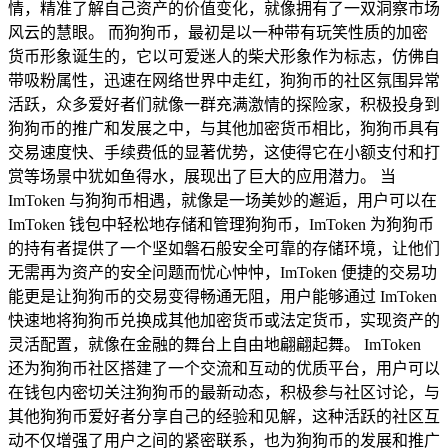
情，精准了解自己资产的价值变化，就像拥有了一双洞察市场
风云的慧眼。 而狗狗币，最初是以一种带有玩笑性质的加密
货币形象诞生的，它以可爱迷人的柴犬形象作为标志，仿佛自
带吸粉属性，迅速在网络世界中走红，狗狗币的社区氛围异常
活跃，众多爱好者们就像一群充满激情的探险家，积极投身到
狗狗币的推广和发展之中，与其他加密货币相比，狗狗币具有
交易速度快、手续费低的显著优势，这使得它在小额支付和打
赏等场景中犹如鱼得水，展现出了巨大的应用潜力。 当
ImToken 与狗狗币相遇，就像是一场美妙的邂逅，用户可以在
ImToken 钱包中轻松地存储和管理狗狗币，ImToken 为狗狗币
的持有者提供了一个坚如磐石般安全可靠的存储环境，让他们
无需再为资产的安全问题而忧心忡忡，ImToken 便捷的交易功
能更是让狗狗币的交易变得畅通无阻，用户能够通过 ImToken
快速地将狗狗币兑换成其他加密货币或法定货币，实现资产的
灵活配置，就像在金融的舞台上自由地翩翩起舞。 ImToken
还为狗狗币社区搭建了一个交流和互动的优质平台，用户可以
在钱包内密切关注狗狗币的最新动态，积极参与社区讨论，与
其他狗狗币爱好者分享自己的经验和见解，这种活跃的社区互
动不仅增强了用户之间的紧密联系，也为狗狗币的发展和推广