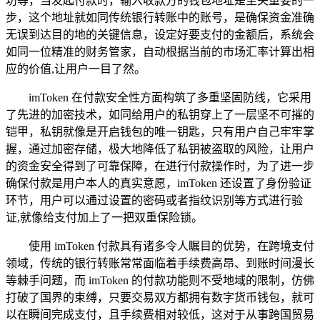
坊等，当发起付款时，输入收款方的钱包地址是至关重要的一
步，这个地址就如同传统银行转账中的账号，是确保资金准确
无误到达目的地的关键信息，设定好要支付的金额后，系统会
如同一位精准的财务管家，自动根据当前的市场汇率计算出相
应的价值,让用户一目了然。
imToken 在付款安全性方面构筑了多重坚固防线，它采用
了先进的加密技术，如同给用户的私钥穿上了一层坚不可摧的
铠甲，私钥就像是开启钱包的唯一钥匙，只有用户自己牢牢掌
握，通过加密存储，极大地降低了私钥被盗取的风险，让用户
的资金安全得到了可靠保障，在进行付款操作时，为了进一步
确保付款是用户本人的真实意愿，imToken 还设置了身份验证
环节，用户可以通过设置的密码或者指纹识别等方式进行验
证,就像给支付加上了一把双重保险锁。
使用 imToken 付款具有诸多令人瞩目的优势，在跨境支付
领域，传统的银行转账常常面临着手续费高昂、到账时间漫长
等棘手问题，而 imToken 的付款功能则不受地域的限制，仿佛
打破了国界的束缚，只要交易双方都拥有数字货币钱包，就可
以在瞬间完成支付，且手续费相对较低，这对于从事跨国贸易