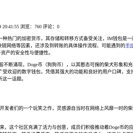
9 20:41:55
浏览：760
评论：0
币作为一种热门的加密货币，其存储和转移方式备受关注，IM钱包
区块链网络等因素，还涉及到转账的具体操作流程、可能遇到的
手
乎资产的安全性与便捷性。
般不断涌现，Doge币（狗狗币），以其憨态可掬的柴犬形象和
广受欢迎的数字钱包，凭借其强大的功能和良好的用户口碑，支持
析这一话题。
初只是开发者们的一个玩笑之作，灵感源自当时在网络上风靡一时的柴
开来，这个社区充满了活力与创意，成员们积极推动着Doge币的