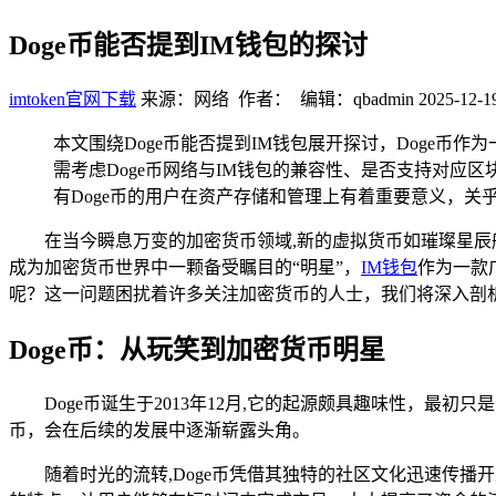
Doge币能否提到IM钱包的探讨
imtoken官网下载
来源：网络 作者： 编辑：qbadmin
2025-12-1
本文围绕Doge币能否提到IM钱包展开探讨，Doge
需考虑Doge币网络与IM钱包的兼容性、是否支持对应
有Doge币的用户在资产存储和管理上有着重要意义，关
在当今瞬息万变的加密货币领域,新的虚拟货币如璀璨星辰
成为加密货币世界中一颗备受瞩目的“明星”，
IM钱包
作为一款
呢？这一问题困扰着许多关注加密货币的人士，我们将深入剖
Doge币：从玩笑到加密货币明星
Doge币诞生于2013年12月,它的起源颇具趣味性，最
币，会在后续的发展中逐渐崭露头角。
随着时光的流转,Doge币凭借其独特的社区文化迅速传播