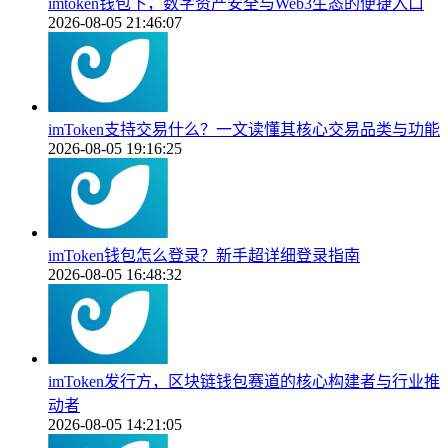
imtoken钱包下，数字资产安全与Web3生态的便捷入口
2026-08-05 21:46:07
imToken支持交易什么？一文读懂其核心交易品类与功能
2026-08-05 19:16:25
imToken钱包怎么登录？新手超详细登录指南
2026-08-05 16:48:32
imToken发行方，区块链钱包赛道的核心构建者与行业推
动者
2026-08-05 14:21:05