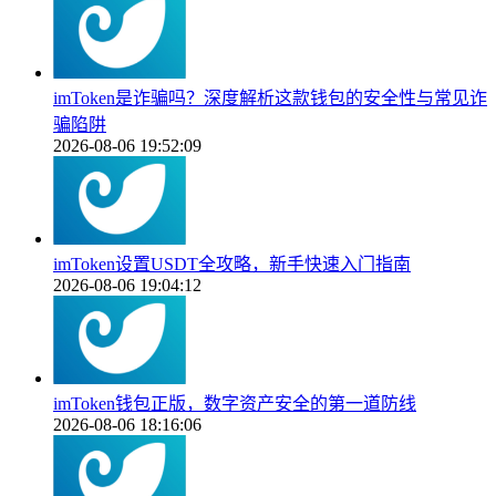
imToken是诈骗吗？深度解析这款钱包的安全性与常见诈
骗陷阱
2026-08-06 19:52:09
imToken设置USDT全攻略，新手快速入门指南
2026-08-06 19:04:12
imToken钱包正版，数字资产安全的第一道防线
2026-08-06 18:16:06