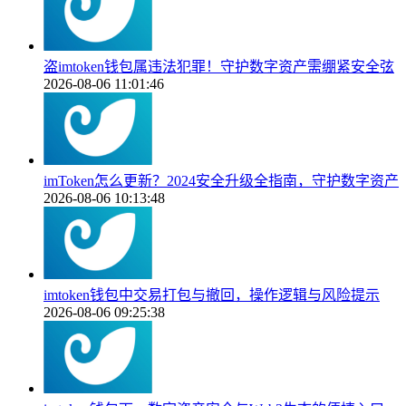
盗imtoken钱包属违法犯罪！守护数字资产需绷紧安全弦
2026-08-06 11:01:46
imToken怎么更新？2024安全升级全指南，守护数字资产
2026-08-06 10:13:48
imtoken钱包中交易打包与撤回，操作逻辑与风险提示
2026-08-06 09:25:38