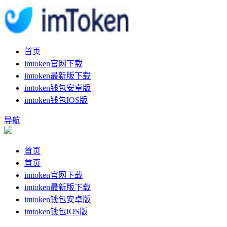
首页
imtoken官网下载
imtoken最新版下载
imtoken钱包安卓版
imtoken钱包IOS版
导航
首页
首页
imtoken官网下载
imtoken最新版下载
imtoken钱包安卓版
imtoken钱包IOS版