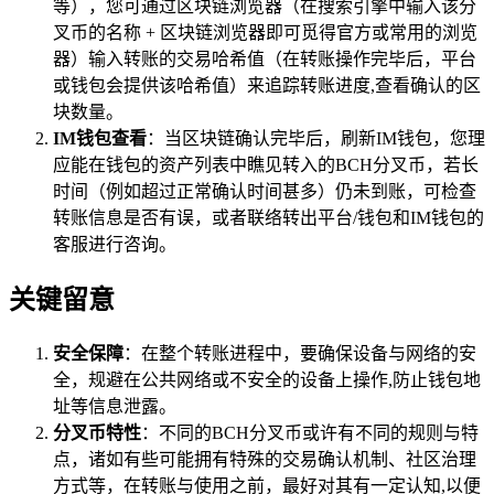
等），您可通过区块链浏览器（在搜索引擎中输入该分
叉币的名称 + 区块链浏览器即可觅得官方或常用的浏览
器）输入转账的交易哈希值（在转账操作完毕后，平台
或钱包会提供该哈希值）来追踪转账进度,查看确认的区
块数量。
IM钱包查看
：当区块链确认完毕后，刷新IM钱包，您理
应能在钱包的资产列表中瞧见转入的BCH分叉币，若长
时间（例如超过正常确认时间甚多）仍未到账，可检查
转账信息是否有误，或者联络转出平台/钱包和IM钱包的
客服进行咨询。
关键留意
安全保障
：在整个转账进程中，要确保设备与网络的安
全，规避在公共网络或不安全的设备上操作,防止钱包地
址等信息泄露。
分叉币特性
：不同的BCH分叉币或许有不同的规则与特
点，诸如有些可能拥有特殊的交易确认机制、社区治理
方式等，在转账与使用之前，最好对其有一定认知,以便