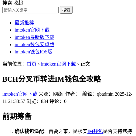
搜索
收起
搜索
最新推荐
imtoken官网下载
imtoken最新版下载
imtoken钱包安卓版
imtoken钱包IOS版
当前位置：
首页
imtoken官网下载
正文
>
>
BCH分叉币转进IM钱包全攻略
imtoken官网下载
来源：网络 作者： 编辑：qbadmin
2025-12-
11 21:33:57
浏览：834
评论：0
前期筹备
确认钱包适配
：首要之事，是核实
IM钱包
是否支持您持