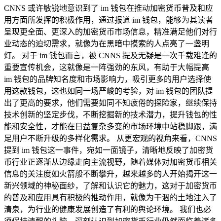
CNNS 或许敏锐地意识到了 im 钱包在推动加密货币普及和应
用方面所发挥的积极作用，通过报道 im 钱包，能够为其读者
呈现更全面、更深入的加密货币市场信息，精准满足他们对行
业动态的迫切需求，就像为在黑暗中摸索的人点亮了一盏明
灯。 对于 im 钱包而言，被 CNNS 提及无疑是一次千载难逢的
重要宣传机会，这就像是一阵强劲的东风，有助于大幅提高
im 钱包的品牌知名度和市场影响力，吸引更多的用户选择使
用这款钱包，这也如同一场严峻的考验，对 im 钱包的团队提
出了更高的要求，他们需要如同不知疲倦的探险家，继续保持
技术创新的坚定步伐，不断挖掘新的技术潜力，提升钱包的性
能和安全性，才能在日益复杂多变的市场环境中站稳脚跟，满
足用户不断升级的多样化需求。 从更宏观的视角来看，CNNS
提到 im 钱包这一事件，宛如一面镜子，清晰地反映了加密货
币行业正逐渐从边缘走向主流视野，随着媒体对加密货币相关
信息的关注度如火箭般不断攀升，越来越多的人开始揭开这一
新兴领域的神秘面纱，了解和认识它的魅力，这对于加密货币
的普及和应用具有积极的推动作用，就像为干涸的土地注入了
清泉，为行业的健康发展创造了有利的舆论环境。 我们也必