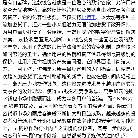
是有口皆碑，这款钱包就像是一位贴心的数字管家，允许用户
安全无忧地存储、高效便捷地管理以及灵活自由地交易各种加
密资产，它的包容性极强，不仅支持
比特币
、以太坊等多种主
流加密货币，还对一些小众但潜力无限的加密货币敞开怀抱，
为用户量身打造了一套便捷、高效且安全的数字资产管理解决
方案。 从技术层面深入剖析，im 钱包宛如一座固若金汤的数
字堡垒，采用了先进的加密算法和严密的安全机制，这些技术
如同忠诚的卫士，确保用户的私钥和资产信息得到最高级别的
保护，让用户无需担忧资产安全问题，它的界面设计简洁大
方、一目了然，仿佛是为新手量身定制的入门指南，即使是初
次踏入加密货币这片神秘领域的新手，也能在短时间内轻松上
手，毫无压力地操作钱包，这种将先进技术与卓越用户体验完
美融合的设计理念，使得 im 钱包在竞争激烈、高手如云的数
字钱包市场中脱颖而出，成为众多用户的首选。 而 CNNS 对
im 钱包的提及，背后可能蕴含着多方面的综合考量，随着加
密货币市场如雨后春笋般不断扩大和日益成熟，越来越多的投
资者和普通用户开始将目光聚焦在数字钱包的安全性和功能性
上，im 钱包作为行业内当之无愧的佼佼者，其每一步的发展
动态和每一项的技术创新，自然都成为了媒体关注的焦点，