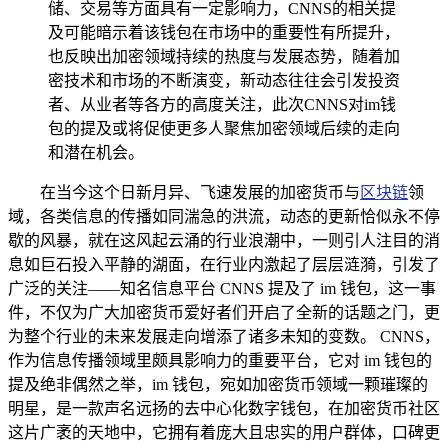
储、交易等方面具有一定影响力，CNNS的相关提
及可能暗示着该钱包在市场中的重要性有所提升，
也反映出加密领域持续的热度与发展态势，随着加
密技术和市场的不断演变，新动态往往会引发投资
者、从业者等各方的高度关注，此次CNNS对im钱
包的提及或将促使更多人聚焦加密领域后续的走向
和潜在机会。
在当今这个日新月异、飞速发展的加密货币与
区块链
领
域，各类信息的传播如同湍急的洪流，动态的更新恰似永不停
歇的风暴，就在这风起云涌的行业浪潮中，一则引人注目的消
息如巨石投入平静的湖面，在行业内激起了层层涟漪，引发了
广泛的关注——知名信息平台 CNNS 提及了 im 钱包，这一事
件，不仅为广大加密货币爱好者们开启了全新的话题之门，更
为整个行业的未来发展走向增添了诸多未知的变数。 CNNS，
作为信息传播领域里颇具影响力的重要平台，它对 im 钱包的
提及绝非偶然之举，im 钱包，宛如加密货币领域一颗璀璨的
明星，是一款声名远扬的去中心化数字钱包，在加密货币社区
这片广袤的天地中，它拥有着庞大且忠实的用户群体，口碑更