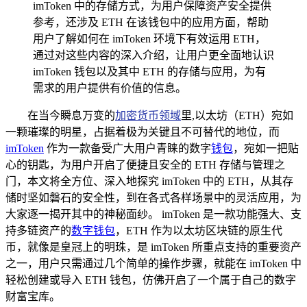
imToken 中的存储方式，为用户保障资产安全提供
参考，还涉及 ETH 在该钱包中的应用方面，帮助
用户了解如何在 imToken 环境下有效运用 ETH，
通过对这些内容的深入介绍，让用户更全面地认识
imToken 钱包以及其中 ETH 的存储与应用，为有
需求的用户提供有价值的信息。
在当今瞬息万变的
加密货币领域
里,以太坊（ETH）宛如
一颗璀璨的明星，占据着极为关键且不可替代的地位，而
imToken
作为一款备受广大用户青睐的数字
钱包
，宛如一把贴
心的钥匙，为用户开启了便捷且安全的 ETH 存储与管理之
门，本文将全方位、深入地探究 imToken 中的 ETH，从其存
储时坚如磐石的安全性，到在各式各样场景中的灵活应用，为
大家逐一揭开其中的神秘面纱。 imToken 是一款功能强大、支
持多链资产的
数字钱包
，ETH 作为以太坊区块链的原生代
币，就像是皇冠上的明珠，是 imToken 所重点支持的重要资产
之一，用户只需通过几个简单的操作步骤，就能在 imToken 中
轻松创建或导入 ETH 钱包，仿佛开启了一个属于自己的数字
财富宝库。