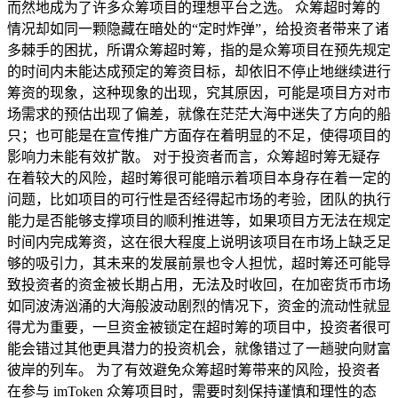
而然地成为了许多众筹项目的理想平台之选。 众筹超时筹的
情况却如同一颗隐藏在暗处的“定时炸弹”，给投资者带来了诸
多棘手的困扰，所谓众筹超时筹，指的是众筹项目在预先规定
的时间内未能达成预定的筹资目标，却依旧不停止地继续进行
筹资的现象，这种现象的出现，究其原因，可能是项目方对市
场需求的预估出现了偏差，就像在茫茫大海中迷失了方向的船
只；也可能是在宣传推广方面存在着明显的不足，使得项目的
影响力未能有效扩散。 对于投资者而言，众筹超时筹无疑存
在着较大的风险，超时筹很可能暗示着项目本身存在着一定的
问题，比如项目的可行性是否经得起市场的考验，团队的执行
能力是否能够支撑项目的顺利推进等，如果项目方无法在规定
时间内完成筹资，这在很大程度上说明该项目在市场上缺乏足
够的吸引力，其未来的发展前景也令人担忧，超时筹还可能导
致投资者的资金被长期占用，无法及时收回，在加密货币市场
如同波涛汹涌的大海般波动剧烈的情况下，资金的流动性就显
得尤为重要，一旦资金被锁定在超时筹的项目中，投资者很可
能会错过其他更具潜力的投资机会，就像错过了一趟驶向财富
彼岸的列车。 为了有效避免众筹超时筹带来的风险，投资者
在参与 imToken 众筹项目时，需要时刻保持谨慎和理性的态