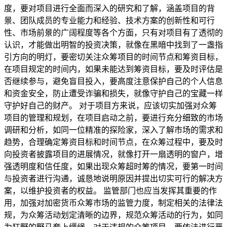
度，要对项目进行全面而深入的研究和了解，涵盖项目的背
景、团队成员的专业能力和经验、技术方案的创新性和可行
性、市场前景的广阔程度等各个方面，只有对项目有了透彻的
认识，才能做出明智的投资决策，就像在黑暗中找到了一盏指
引方向的明灯，要密切关注众筹项目的时间节点和筹资目标，
在项目规定的时间内，如果未能达到筹资目标，要及时评估是
否继续参与，避免盲目投入，要高度注意保护自己的个人信息
和资金安全，防止遭受诈骗和损失，就像守护自己的宝藏一样
守护好自己的财产。 对于项目方来说，应该切实加强对众筹
项目的管理和规划，在项目启动之前，要进行充分细致的市场
调研和分析，如同一位精准的探险家，深入了解市场的需求和
趋势，合理确定筹资目标和时间节点，在众筹过程中，要及时
向投资者披露项目的进展情况，就像打开一扇透明的窗户，增
强透明度和信任度，如果出现众筹超时筹的情况，要第一时间
与投资者进行沟通，诚恳地说明原因并提出切实可行的解决方
案，以维护投资者的权益。 监管部门也应当发挥其重要的作
用，加强对加密货币众筹市场的监管力度，制定相关的法律法
规，为众筹活动划定清晰的边界，规范众筹活动的行为，如同