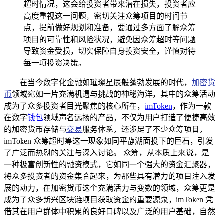
超时情况，这会给投资者带来潜在损失，投资者应
高度重视这一问题，密切关注众筹项目的时间节
点，提前做好规划和准备，要通过多方面了解众筹
项目的可靠性和风险状况，避免因众筹超时等问题
导致资金受损，切实保障自身投资安全，谨慎对待
每一项投资决策。
在当今数字化金融如璀璨星辰般蓬勃发展的时代，
加密货
币
领域宛如一片充满机遇与挑战的神秘海洋，其中的众筹活动
成为了众多投资者目光聚焦的核心所在，
imToken
，作为一款
在数字
钱包
领域声名远扬的产品，不仅为用户打造了便捷高效
的加密货币存储与
交易
服务体系，还涉足了不少众筹项目，
imToken 众筹超时筹这一现象如同平静湖面投下的巨石，引发
了广泛而热烈的关注与深入讨论。 众筹，从本质上来说，是
一种极富创新性的融资模式，它如同一个强大的资金汇聚器，
将众多投资者的资金集合起来，为那些具有潜力的项目注入发
展的动力，在加密货币这个充满活力与变数的领域，众筹更是
成为了众多新兴区块链项目获取资金的重要源泉，imToken 凭
借其在用户群体中积累的良好口碑以及广泛的用户基础，自然