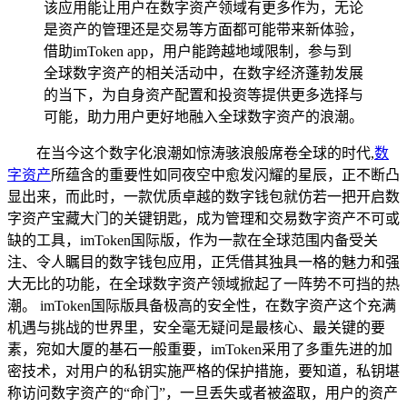
该应用能让用户在数字资产领域有更多作为，无论
是资产的管理还是交易等方面都可能带来新体验，
借助imToken app，用户能跨越地域限制，参与到
全球数字资产的相关活动中，在数字经济蓬勃发展
的当下，为自身资产配置和投资等提供更多选择与
可能，助力用户更好地融入全球数字资产的浪潮。
在当今这个数字化浪潮如惊涛骇浪般席卷全球的时代,
数
字资产
所蕴含的重要性如同夜空中愈发闪耀的星辰，正不断凸
显出来，而此时，一款优质卓越的数字钱包就仿若一把开启数
字资产宝藏大门的关键钥匙，成为管理和交易数字资产不可或
缺的工具，imToken国际版，作为一款在全球范围内备受关
注、令人瞩目的数字钱包应用，正凭借其独具一格的魅力和强
大无比的功能，在全球数字资产领域掀起了一阵势不可挡的热
潮。 imToken国际版具备极高的安全性，在数字资产这个充满
机遇与挑战的世界里，安全毫无疑问是最核心、最关键的要
素，宛如大厦的基石一般重要，imToken采用了多重先进的加
密技术，对用户的私钥实施严格的保护措施，要知道，私钥堪
称访问数字资产的“命门”，一旦丢失或者被盗取，用户的资产