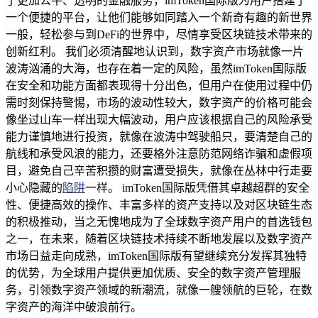
了更加公平、透明的金融服务，imToken国际版为用户搭建了
一个便捷的平台，让他们能够如同踏入一个新奇有趣的新世界
一般，轻松参与到DeFi的世界中，尽情享受区块链技术带来的
创新红利。 我们必须清醒地认识到，数字资产市场就像一片
波涛汹涌的大海，也存在着一定的风险，虽然imToken国际版
在安全和功能方面都表现得十分出色，但用户在使用过程中仍
需时刻保持警惕，市场的波动性较大，数字资产的价格可能会
像坐过山车一样出现大幅波动，用户应该根据自己的风险承受
能力谨慎地进行投资，就像在波涛中驾驶船只，要清楚自己的
航线和承受风浪的能力，还要格外注意防范网络诈骗和虚假项
目，避免自己辛苦积攒的财富遭受损失，就像在丛林中行走要
小心隐藏的
陷阱
一样。 imToken国际版凭借其卓越超群的安全
性、便捷高效的操作、丰富多样的资产支持以及对区块链生态
的积极推动，当之无愧地成为了全球数字资产用户的首选钱包
之一，在未来，随着区块链技术持续不断地发展以及数字资产
市场日益走向成熟，imToken国际版有望继续充分发挥其独特
的优势，为全球用户提供更加优质、安全的数字资产管理服
务，引领数字资产领域的新潮流，就像一艘领航的巨轮，在数
字资产的海洋中破浪前行。