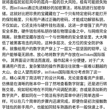
就将面临犹如狂风中的孤舟一般的巨大风险，极有可能损失殆
尽，而imToken通过先进精妙的加密算法，将私钥进行加密存
储，这就好比把珍贵的宝藏藏在了一个只有特定密码才能打开
的保险箱里，只有用户通过正确的密码，才能成功解锁私钥，
不仅如此，它还支持与硬件钱包连接，这进一步增强了资产的
安全系数，硬件钱包将私钥存储在物理设备之中，与网络完全
隔离，就像把宝藏存放在一个与世隔绝的安全堡垒里，大大降
低了被黑客攻击的风险，这种多层次、全方位的安全防护体
系，就像给用户的数字资产穿上了一层又一层坚固的铠甲，让
用户能够毫无顾虑、放心地将数字资产存放在imToken国际版
中。 其界面设计简洁而直观，操作起来十分便捷，对于广大
普通用户而言，复杂繁琐的操作界面往往就像一座难以翻越的
大山，会让人望而却步，imToken国际版充分考虑到了这一
点，精心采用了简洁明了的设计风格，无论是查看资产余额，
仿佛是在清晰的账本中一目了然地查看数字财富；还是进行转
账交易，宛如轻松地在不同账户间调配资源；亦或是添加新的
数字资产，都如同在一个简洁有序的菜单中进行简单选择一
样，可以在几个简单的步骤内迅速完成，即便你是初次接触数
字钱包的新手用户，也能如同轻车熟路的老手一般快速上手，