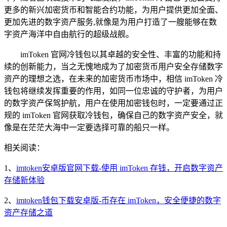
更多的新兴加密货币和智能合约功能，为用户提供更加全面、
更加先进的数字资产服务,就像是为用户打造了一艘能够在数
字资产海洋中自由航行的超级战舰。
imToken 官网冷钱包以其卓越的安全性、丰富的功能和持
续的创新能力，当之无愧地成为了加密货币用户安全存储数字
资产的理想之选，在未来的加密货币市场中，相信 imToken 冷
钱包将继续发挥重要的作用，如同一位忠诚的守护者，为用户
的数字资产保驾护航，用户在使用加密钱包时，一定要通过正
规的 imToken 官网获取冷钱包，确保自己的数字资产安全，就
像是在茫茫大海中一定要选择可靠的船只一样。
相关阅读：
1、
imtoken安卓版官网下载-使用 imToken 存钱，开启数字资产
存储新体验
2、
imtoken钱包下载安卓版-币存在 imToken，安全便捷的数字
资产存储之道