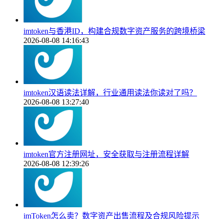
imtoken与香港ID，构建合规数字资产服务的跨境桥梁
2026-08-08 14:16:43
imtoken汉语读法详解，行业通用读法你读对了吗？
2026-08-08 13:27:40
imtoken官方注册网址，安全获取与注册流程详解
2026-08-08 12:39:26
imToken怎么卖？数字资产出售流程及合规风险提示