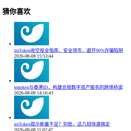
猜你喜欢
imToken收空投全指南，安全领币，避开90%诈骗陷阱
2026-08-08 15:53:44
imtoken与香港ID，构建合规数字资产服务的跨境桥梁
2026-08-08 14:16:43
imToken提示能量不足？别愁，这几招快速搞定
2026-08-08 11:02:47