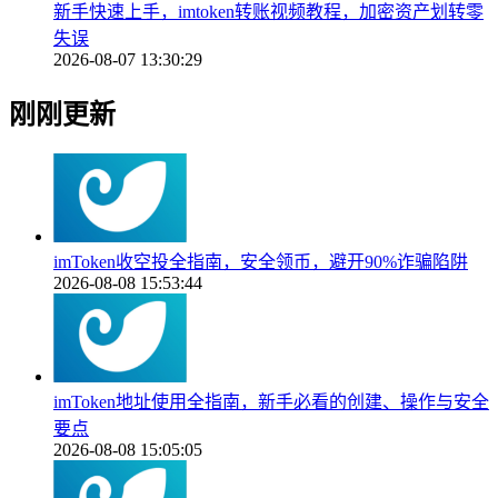
新手快速上手，imtoken转账视频教程，加密资产划转零
失误
2026-08-07 13:30:29
刚刚更新
imToken收空投全指南，安全领币，避开90%诈骗陷阱
2026-08-08 15:53:44
imToken地址使用全指南，新手必看的创建、操作与安全
要点
2026-08-08 15:05:05