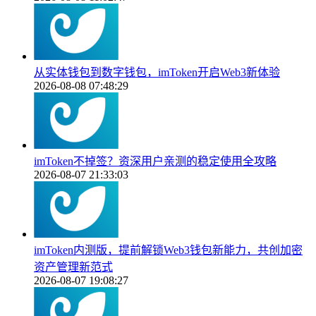
从实体钱包到数字钱包，imToken开启Web3新体验
2026-08-08 07:48:29
imToken不掉签？资深用户亲测的稳定使用全攻略
2026-08-07 21:33:03
imToken内测版，提前解锁Web3钱包新能力，共创加密
资产管理新范式
2026-08-07 19:08:27