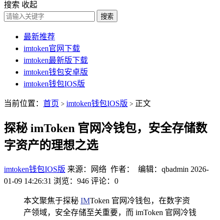
搜索
收起
搜索
最新推荐
imtoken官网下载
imtoken最新版下载
imtoken钱包安卓版
imtoken钱包IOS版
当前位置：
首页
imtoken钱包IOS版
正文
>
>
探秘 imToken 官网冷钱包，安全存储数
字资产的理想之选
imtoken钱包IOS版
来源：网络 作者： 编辑：qbadmin
2026-
01-09 14:26:31
浏览：946
评论：0
本文聚焦于探秘
IM
Token 官网冷钱包，在数字资
产领域，安全存储至关重要，而 imToken 官网冷钱