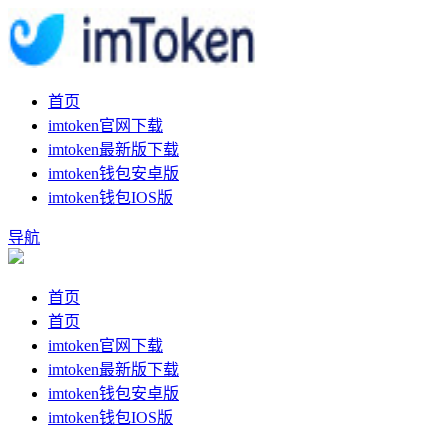
首页
imtoken官网下载
imtoken最新版下载
imtoken钱包安卓版
imtoken钱包IOS版
导航
首页
首页
imtoken官网下载
imtoken最新版下载
imtoken钱包安卓版
imtoken钱包IOS版