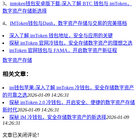
3、
imtoken钱包安卓版下载-深入了解 BTC 钱包与 imToken，
数字资产存储新选择
4、
IMToken钱包与Dash，数字资产存储与交易的完美搭档
深入了解 imToken 钱包地址，安全与应用的关键
探秘 imToken 官网冷钱包，安全存储数字资产的理想之选
imToken 官网钱包与 FAMA，开启数字资产新征程
数字资产存储
相关文章：
im钱包苹果-深入了解 imToken 冷钱包，安全存储数字资产
的可靠之选
2026-01-09 14:26:31
探秘 imToken 2.0 冷钱包，开启安全、便捷的数字资产存储
新时代
2026-01-09 14:26:31
探秘 IM 冷钱包，安全存储数字资产的新选择
2026-01-09
14:26:31
文章已关闭评论！