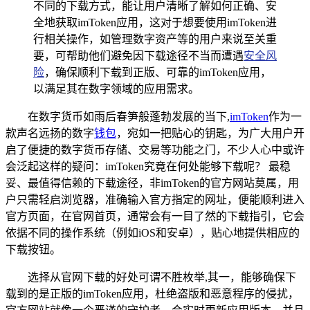
不同的下载方式，能让用户清晰了解如何正确、安
全地获取imToken应用，这对于想要使用imToken进
行相关操作，如管理数字资产等的用户来说至关重
要，可帮助他们避免因下载途径不当而遭遇
安全风
险
，确保顺利下载到正版、可靠的imToken应用，
以满足其在数字领域的应用需求。
在数字货币如雨后春笋般蓬勃发展的当下,
imToken
作为一
款声名远扬的数字
钱包
，宛如一把贴心的钥匙，为广大用户开
启了便捷的数字货币存储、交易等功能之门，不少人心中或许
会泛起这样的疑问：imToken究竟在何处能够下载呢？ 最稳
妥、最值得信赖的下载途径，非imToken的官方网站莫属，用
户只需轻启浏览器，准确输入官方指定的网址，便能顺利进入
官方页面，在官网首页，通常会有一目了然的下载指引，它会
依据不同的操作系统（例如iOS和安卓），贴心地提供相应的
下载按钮。
选择从官网下载的好处可谓不胜枚举,其一，能够确保下
载到的是正版的imToken应用，杜绝盗版和恶意程序的侵扰，