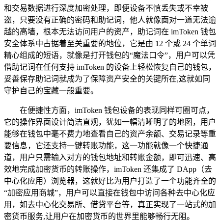
和交易数据进行深度加密处理，即便设备不慎丢失或不幸被
盗，只要没有正确的密码和助记词，他人就像面对一道无法逾
越的高墙，根本无法访问用户的资产，助记词在 imToken 钱包
安全体系中占据着至关重要的地位，它是由 12 个或 24 个单词
精心组成的短语，就像是打开钱包的“魔法口令”，用户可以凭
借助记词在任何支持 imToken 的设备上轻松恢复自己的钱包，
妥善保存助记词就成为了保障资产安全的关键所在,这就如同
守护自己的宝藏一般重要。
在便捷性方面，imToken 钱包设备的表现同样可圈可点，
它的操作界面设计简洁直观，犹如一幅清晰明了的地图，用户
能够在钱包中毫不费力地查看自己的资产余额、交易记录等重
要信息，它还支持一键转账功能，这一功能就像一个快捷通
道，用户只需输入对方的钱包地址和转账金额，即可迅速、高
效地完成加密货币的转账操作，imToken 还集成了 DApp（去
中心化应用）浏览器，这就好比为用户打造了一个功能齐全的
“加密应用商城”，用户可以直接在钱包中访问各种去中心化应
用，如去中心化交易所、借贷平台等，真正实现了一站式的加
密货币服务,让用户在加密货币的世界里能够畅行无阻。