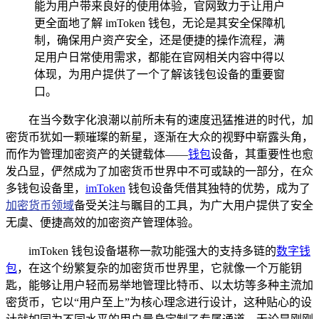
能为用户带来良好的使用体验，官网致力于让用户
更全面地了解 imToken 钱包，无论是其安全保障机
制，确保用户资产安全，还是便捷的操作流程，满
足用户日常使用需求，都能在官网相关内容中得以
体现，为用户提供了一个了解该钱包设备的重要窗
口。
在当今数字化浪潮以前所未有的速度迅猛推进的时代，加
密货币犹如一颗璀璨的新星，逐渐在大众的视野中崭露头角，
而作为管理加密资产的关键载体——
钱包
设备，其重要性也愈
发凸显，俨然成为了加密货币世界中不可或缺的一部分，在众
多钱包设备里，
imToken
钱包设备凭借其独特的优势，成为了
加密货币领域
备受关注与瞩目的工具，为广大用户提供了安全
无虞、便捷高效的加密资产管理体验。
imToken 钱包设备堪称一款功能强大的支持多链的
数字钱
包
，在这个纷繁复杂的加密货币世界里，它就像一个万能钥
匙，能够让用户轻而易举地管理比特币、以太坊等多种主流加
密货币，它以“用户至上”为核心理念进行设计，这种贴心的设