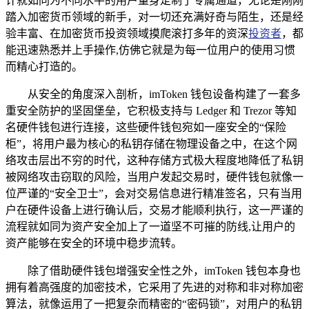
计就如同为不同水平的用户量身定制了专属通道，无论是刚刚
踏入加密货币领域的新手，对一切还充满好奇与陌生，还是经
验丰富、在加密货币投资领域摸爬滚打多年的资深
投资者
，都
能迅速熟悉并上手操作,仿佛它就是为每一位用户的使用习惯
而精心打造的。
从安全的角度深入剖析，imToken 钱包设备构建了一套多
重安全防护的坚固堡垒，它积极支持与 Ledger 和 Trezor 等知
名硬件钱包进行连接，这些硬件钱包宛如一座安全的“保险
柜”，将用户最为核心的私钥存储在物理设备之中，在这个网
络攻击层出不穷的时代，这种存储方式极大程度地降低了私钥
被网络攻击窃取的风险，当用户发起交易时，硬件钱包就像一
位严谨的“安全卫士”，会对交易信息进行精准签名，只有当用
户在硬件设备上进行确认后，交易才能顺利执行，这一严谨的
流程就如同为资产安全加上了一道坚不可摧的防线,让用户的
资产能够在安全的环境中稳步流转。
除了借助硬件钱包增强安全性之外，imToken 钱包本身也
拥有着高强度的加密技术，它采用了先进的对称和非对称加密
算法，就像运用了一把复杂而精密的“密码锁”，对用户的私钥