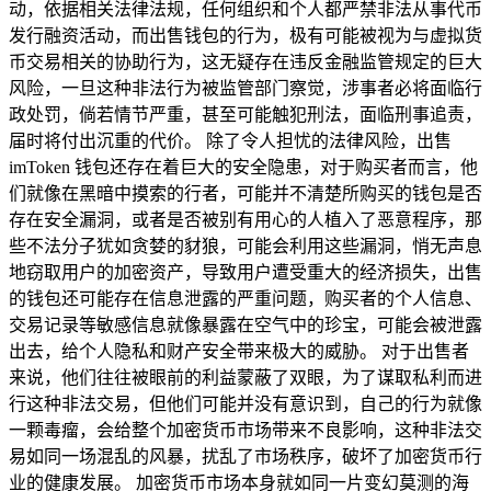
动，依据相关法律法规，任何组织和个人都严禁非法从事代币
发行融资活动，而出售钱包的行为，极有可能被视为与虚拟货
币交易相关的协助行为，这无疑存在违反金融监管规定的巨大
风险，一旦这种非法行为被监管部门察觉，涉事者必将面临行
政处罚，倘若情节严重，甚至可能触犯刑法，面临刑事追责，
届时将付出沉重的代价。 除了令人担忧的法律风险，出售
imToken 钱包还存在着巨大的安全隐患，对于购买者而言，他
们就像在黑暗中摸索的行者，可能并不清楚所购买的钱包是否
存在安全漏洞，或者是否被别有用心的人植入了恶意程序，那
些不法分子犹如贪婪的豺狼，可能会利用这些漏洞，悄无声息
地窃取用户的加密资产，导致用户遭受重大的经济损失，出售
的钱包还可能存在信息泄露的严重问题，购买者的个人信息、
交易记录等敏感信息就像暴露在空气中的珍宝，可能会被泄露
出去，给个人隐私和财产安全带来极大的威胁。 对于出售者
来说，他们往往被眼前的利益蒙蔽了双眼，为了谋取私利而进
行这种非法交易，但他们可能并没有意识到，自己的行为就像
一颗毒瘤，会给整个加密货币市场带来不良影响，这种非法交
易如同一场混乱的风暴，扰乱了市场秩序，破坏了加密货币行
业的健康发展。 加密货币市场本身就如同一片变幻莫测的海