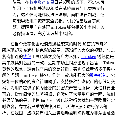
隐患，在
数字资产交易
日益频繁的当下，不少人可
能因不了解相关法规和潜在威胁而参与此类售卖行
为，这不仅可能违反法律法规，面临法律制裁，还
可能导致用户资产安全受损，引发信息泄露等问
题，提醒用户在处理 imToken 钱包相关事务时，务
必保持谨慎，充分认识其中风险。
在当今数字化金融浪潮迅猛袭来的时代,加密货币宛如一
颗璀璨却又充满神秘色彩的新星，逐渐闯入大众的视野，与之
紧密相连的
钱包
工具也随之变得广为人知，
imToken
钱包便是
其中颇具知名度的一款，近期市场上悄然出现了出售 imToken
钱包的现象，这看似平常的交易背后，实则隐藏着诸多不容小
觑的问题。 imToken 钱包，作为一款功能强大的
数字钱包
，它
宛如一位贴心的资产管理助手，支持多种加密货币的存储与交
易，为用户提供了极为便捷的加密资产管理服务，凭借其安全
可靠、操作简便的显著特点，它吸引了大量用户的青睐，我们
必须明确的是，出售 imToken 钱包这种行为犹如一颗隐藏的定
时炸弹，存在着严重的法律风险。 从法律层面进行深入剖
析，在我国，虚拟货币相关业务活动被明确界定为非法金融活