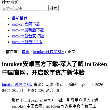
搜索
收起
搜索
最新推荐
imtoken官网下载
imtoken最新版下载
imtoken钱包安卓版
imtoken钱包IOS版
当前位置：
首页
imtoken钱包IOS版
正文
>
>
imtoken安卓官方下载-深入了解 imToken
中国官网，开启数字资产新体验
imtoken钱包IOS版
来源：网络 作者： 编辑：qbadmin
2026-
04-11 08:20:14
浏览：586
评论：0
聚焦于 imToken 安卓官方下载，引导用户深入了解
imToken 中国官网，imToken 作为数字资产管理工