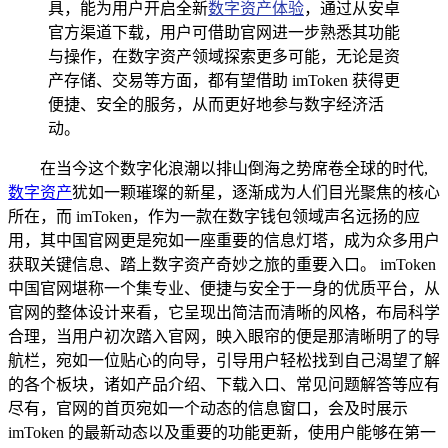
具，能为用户开启全新
数字资产体验
，通过从安卓
官方渠道下载，用户可借助官网进一步熟悉其功能
与操作，在数字资产领域探索更多可能，无论是资
产存储、交易等方面，都有望借助 imToken 获得更
便捷、安全的服务，从而更好地参与数字经济活
动。
在当今这个数字化浪潮以排山倒海之势席卷全球的时代,
数字资产
犹如一颗璀璨的新星，逐渐成为人们目光聚焦的核心
所在，而 imToken，作为一款在数字钱包领域声名远扬的应
用，其中国官网更是宛如一座重要的信息灯塔，成为众多用户
获取关键信息、踏上数字资产奇妙之旅的重要入口。 imToken
中国官网堪称一个集专业、便捷与安全于一身的优质平台，从
官网的整体设计来看，它呈现出简洁而清晰的风格，布局科学
合理，当用户初次踏入官网，映入眼帘的便是那清晰明了的导
航栏，宛如一位贴心的向导，引导用户轻松找到自己渴望了解
的各个板块，诸如产品介绍、下载入口、常见问题解答等应有
尽有，官网的首页宛如一个动态的信息窗口，会及时展示
imToken 的最新动态以及重要的功能更新，使用户能够在第一