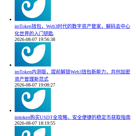
imToken钱包，Web3时代的数字资产管家，解码去中心
化世界的入门钥匙
2026-08-07 19:56:38
imToken内测版，提前解锁Web3钱包新能力，共创加密
资产管理新范式
2026-08-07 19:08:27
imtoken购买USDT全攻略，安全便捷的稳定币获取指南
2026-08-07 18:19:55