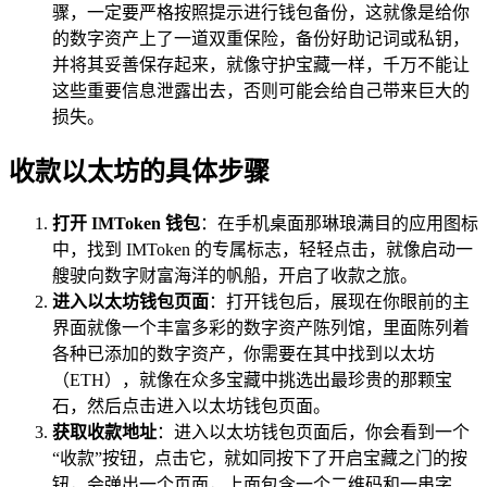
骤，一定要严格按照提示进行钱包备份，这就像是给你
的数字资产上了一道双重保险，备份好助记词或私钥，
并将其妥善保存起来，就像守护宝藏一样，千万不能让
这些重要信息泄露出去，否则可能会给自己带来巨大的
损失。
收款以太坊的具体步骤
打开 IMToken 钱包
：在手机桌面那琳琅满目的应用图标
中，找到 IMToken 的专属标志，轻轻点击，就像启动一
艘驶向数字财富海洋的帆船，开启了收款之旅。
进入以太坊钱包页面
：打开钱包后，展现在你眼前的主
界面就像一个丰富多彩的数字资产陈列馆，里面陈列着
各种已添加的数字资产，你需要在其中找到以太坊
（ETH），就像在众多宝藏中挑选出最珍贵的那颗宝
石，然后点击进入以太坊钱包页面。
获取收款地址
：进入以太坊钱包页面后，你会看到一个
“收款”按钮，点击它，就如同按下了开启宝藏之门的按
钮，会弹出一个页面，上面包含一个二维码和一串字