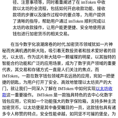
径、注意事项等，同时着重阐述了在 imToken 中收
款以太坊的全流程，包括如何开启收款功能、接收
款项的步骤以及操作过程中的要点等，为用户提供
了清晰的指导，帮助用户通过 imToken 顺利完成以
太坊的收款操作，让用户能更便捷、安全地使用该
钱包进行加密货币的相关交易。
在当今数字化浪潮席卷的时代,加密货币领域犹如一片神
秘而充满机遇的新大陆，吸引着无数投资者和技术爱好者的目
光，以太坊，作为这片新大陆中一颗璀璨的明星，以其独特的
智能合约功能和广泛的应用场景，成为了数字资产领域的重要
代表，其交易和存储方式一直是人们关注的焦点，而
IMToken，一款在数字钱包领域声名远扬的应用，宛如一把便
捷的钥匙，为用户打开了安全、高效地管理以太坊资产的大
门，就让我们一同深入了解在 IMToken 中如何实现
以太坊收
款
这一重要操作。 IMToken 是一款独具特色的去中心化数字
钱包应用，它宛如一个功能强大的数字保险箱，支持多种主流
加密货币，以太坊便是其中备受瞩目的一员，这款钱包具有诸
多令人称赞的特点，安全性能卓越，如同坚不可摧的堡垒，为