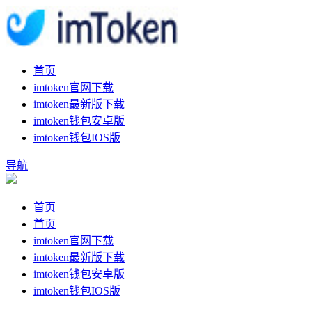
首页
imtoken官网下载
imtoken最新版下载
imtoken钱包安卓版
imtoken钱包IOS版
导航
首页
首页
imtoken官网下载
imtoken最新版下载
imtoken钱包安卓版
imtoken钱包IOS版