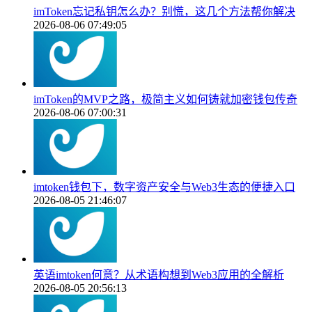
imToken忘记私钥怎么办？别慌，这几个方法帮你解决
2026-08-06 07:49:05
imToken的MVP之路，极简主义如何铸就加密钱包传奇
2026-08-06 07:00:31
imtoken钱包下，数字资产安全与Web3生态的便捷入口
2026-08-05 21:46:07
英语imtoken何意？从术语构想到Web3应用的全解析
2026-08-05 20:56:13