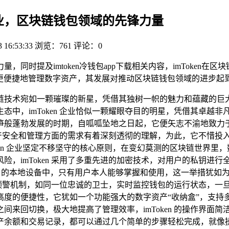
en 企业，区块链钱包领域的先锋力量
3 16:53:33
浏览：761
评论：0
力量，同时提及imtoken冷钱包app下载相关内容，imToke
能更便捷地管理数字资产，其发展对推动区块链钱包领域的进步起
链技术宛如一颗璀璨的新星，凭借其独树一帜的魅力和蕴藏的巨
中，imToken 企业恰似一颗耀眼夺目的明星，凭借其卓越
雨后春笋般蓬勃发展的时期，自呱呱坠地之日起，它便矢志不渝地
数字资产安全和管理方面的需求有着深刻透彻的理解，为此，它不惜
oken 企业坚定不移坚守的核心原则，在变幻莫测的区块链世界
险，imToken 采用了多重先进的加密技术，对用户的私钥进
储在用户的本地设备中，只有用户本人能够掌握和使用，这一举措犹
监测和预警机制，如同一位忠诚的卫士，实时监控钱包的运行状态，
还拥有高度的便捷性，它犹如一个功能强大的数字资产“收纳盒”，
间来回切换，极大地提高了管理效率，imToken 的操作界面
余额和交易记录，都可以通过几个简单的步骤轻松完成，就像操作一