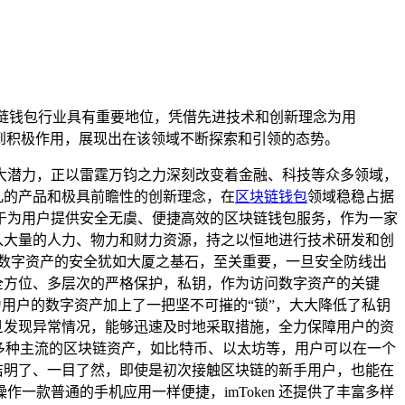
n在区块链钱包行业具有重要地位，凭借先进技术和创新理念为用
到积极作用，展现出在该领域不断探索和引领的态势。
大潜力，正以雷霆万钧之力深刻改变着金融、科技等众多领域，
非凡的产品和极具前瞻性的创新理念，在
区块链钱包
领域稳稳占据
致力于为用户提供安全无虞、便捷高效的区块链钱包服务，作为一家
投入大量的人力、物力和财力资源，持之以恒地进行技术研发和创
里，数字资产的安全犹如大厦之基石，至关重要，一旦安全防线出
行全方位、多层次的严格保护，私钥，作为访问数字资产的关键
如为用户的数字资产加上了一把坚不可摧的“锁”，大大降低了私钥
一旦发现异常情况，能够迅速及时地采取措施，全力保障用户的资
支持多种主流的区块链资产，如比特币、以太坊等，用户可以在一个
简洁明了、一目了然，即使是初次接触区块链的新手用户，也能在
款普通的手机应用一样便捷，imToken 还提供了丰富多样