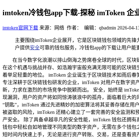
imtoken冷钱包app下载-探秘 imTok
imtoken官网下载
来源：网络 作者： 编辑：qbadmin
2026-04-1
主要围绕imToken企业展开，它是区块链钱包领域的先锋
户提供
安全
可靠的钱包服务，冷钱包app的下载让用户
在当今数字化浪潮以排山倒海之势席卷全球的时代，区块
在这个机遇与挑战并存、如浩瀚宇宙般充满无限可能的区块链生态
着举足轻重的地位。 imToken 企业诞生于区块链技术如
专注深耕于区块链钱包研发的企业，imToken 对用户在
新，力求在激烈的市场竞争中脱颖而出。 安全，始终是 imT
现漏洞，用户的资产将如同惊涛骇浪中的孤舟，面临着巨大的风
“钥匙”，imToken 通过先进精妙的加密算法将其妥善存
被盗取的风险，imToken 还精心建立了一套完善的安全
产安全。 除了具备卓越非凡的安全性能，imToken 钱包
钱包中轻松自如地管理不同类型的数字资产，无需在多个钱包之
短时间内快速上手，无论是进行资产转账、交易，还是查看资产