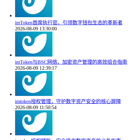
imToken首席执行官，引领数字钱包生态的革新者
2026-08-09 13:30:00
imToken与BSC网络，加密资产管理的高效组合指南
2026-08-09 12:39:17
imtoken授权管理，守护数字资产安全的核心屏障
2026-08-09 11:50:54