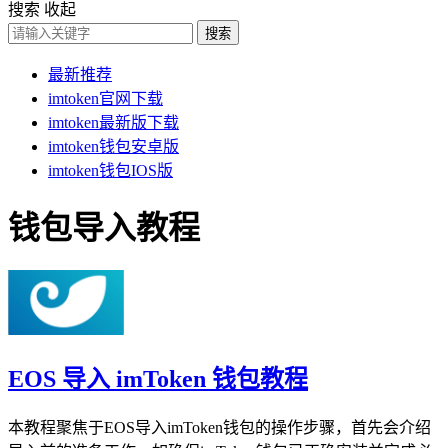
搜索
收起
搜索
最新推荐
imtoken官网下载
imtoken最新版下载
imtoken钱包安卓版
imtoken钱包IOS版
钱包导入教程
EOS 导入 imToken 钱包教程
本教程聚焦于EOS导入imToken钱包的操作步骤，首先会介绍