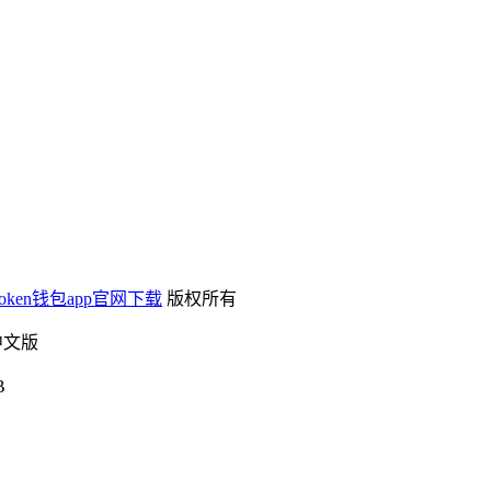
mtoken钱包app官网下载
版权所有
中文版
B