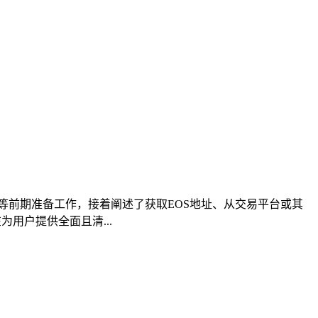
设置等前期准备工作，接着阐述了获取EOS地址、从交易平台或其
用户提供全面且清...