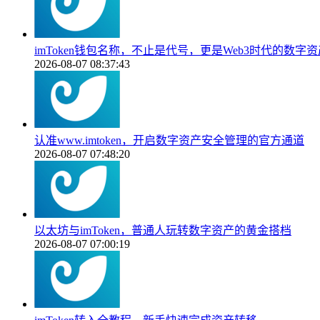
imToken钱包名称，不止是代号，更是Web3时代的数字
2026-08-07 08:37:43
认准www.imtoken，开启数字资产安全管理的官方通道
2026-08-07 07:48:20
以太坊与imToken，普通人玩转数字资产的黄金搭档
2026-08-07 07:00:19