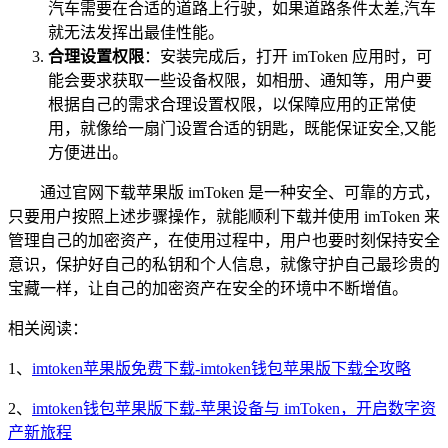
汽车需要在合适的道路上行驶，如果道路条件太差,汽车
就无法发挥出最佳性能。
合理设置权限
：安装完成后，打开 imToken 应用时，可
能会要求获取一些设备权限，如相册、通知等，用户要
根据自己的需求合理设置权限，以保障应用的正常使
用，就像给一扇门设置合适的钥匙，既能保证安全,又能
方便进出。
通过官网下载苹果版 imToken 是一种安全、可靠的方式，
只要用户按照上述步骤操作，就能顺利下载并使用 imToken 来
管理自己的加密资产，在使用过程中，用户也要时刻保持安全
意识，保护好自己的私钥和个人信息，就像守护自己最珍贵的
宝藏一样，让自己的加密资产在安全的环境中不断增值。
相关阅读：
1、
imtoken苹果版免费下载-imtoken钱包苹果版下载全攻略
2、
imtoken钱包苹果版下载-苹果设备与 imToken，开启数字资
产新旅程