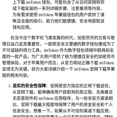
上下载 imToken 钱包，可能包含了从访问官网到完
成下载安装的一系列详细步骤、注意事项等内容，
为有需求使用 imToken 苹果版钱包的用户提供了清
晰且全面的指引，助力他们能便捷、安全地获取该
钱包应用。
在当今这个数字化飞速发展的时代，加密货币的交易与管
理日益凸显其重要性，一款既安全又便捷的数字钱包便成为了
不可或缺的得力工具，imToken 作为数字钱包领域中颇具知名
度的一款产品，为广大用户提供了极为便捷且安全的加密货币
管理体验，对于苹果用户而言，从官方网站正确下载 imToken
显得尤为关键，就为大家详细介绍一下 imToken 官网下载苹果
版的相关内容。
坚实的安全性保障
：官网是官方指定的正规下载途径，
从官网下载，能够确保用户获取到的是正版、无病毒且
无恶意软件的 imToken 应用程序，与一些非官方渠道相
比，官网下载最大程度地保障了用户的资金安全和个人
信息安全，想象一下，如果从不可信的渠道下载应用，