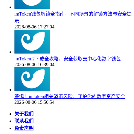
imToken钱包解锁全指南，不同场景的解锁方法与安全提
示
2026-08-06 17:27:04
imToken 2下载全攻略，安全获取去中心化数字钱包
2026-08-06 16:39:04
警惕！imtoken相关盗币风险，守护你的数字资产安全
2026-08-06 15:50:54
关于我们
联系我们
免责声明