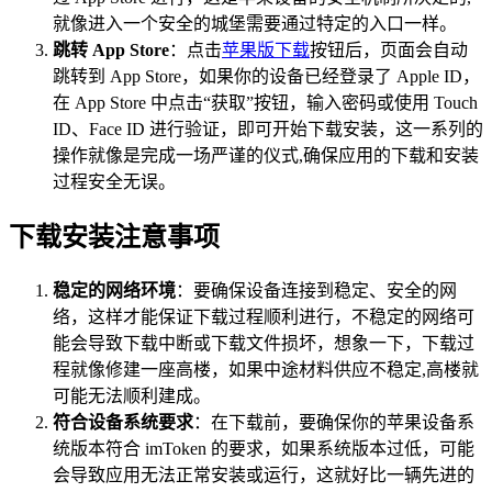
就像进入一个安全的城堡需要通过特定的入口一样。
跳转 App Store
：点击
苹果版下载
按钮后，页面会自动
跳转到 App Store，如果你的设备已经登录了 Apple ID，
在 App Store 中点击“获取”按钮，输入密码或使用 Touch
ID、Face ID 进行验证，即可开始下载安装，这一系列的
操作就像是完成一场严谨的仪式,确保应用的下载和安装
过程安全无误。
下载安装注意事项
稳定的网络环境
：要确保设备连接到稳定、安全的网
络，这样才能保证下载过程顺利进行，不稳定的网络可
能会导致下载中断或下载文件损坏，想象一下，下载过
程就像修建一座高楼，如果中途材料供应不稳定,高楼就
可能无法顺利建成。
符合设备系统要求
：在下载前，要确保你的苹果设备系
统版本符合 imToken 的要求，如果系统版本过低，可能
会导致应用无法正常安装或运行，这就好比一辆先进的