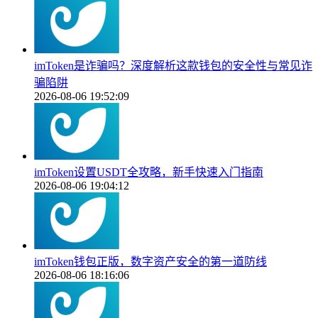
imToken是诈骗吗？深度解析这款钱包的安全性与常见诈
骗陷阱
2026-08-06 19:52:09
imToken设置USDT全攻略，新手快速入门指南
2026-08-06 19:04:12
imToken钱包正版，数字资产安全的第一道防线
2026-08-06 18:16:06