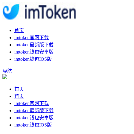
首页
imtoken官网下载
imtoken最新版下载
imtoken钱包安卓版
imtoken钱包IOS版
导航
首页
首页
imtoken官网下载
imtoken最新版下载
imtoken钱包安卓版
imtoken钱包IOS版