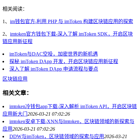
相关阅读：
1、
im钱包官方-利用 PHP 与 imToken 构建区块链应用的探索
2、
imtoken官方钱包下载-深入了解 imToken SDK，开启区块
链应用新征程
imToken与DAC空投，加密世界的新机遇
探秘 imToken DApp 开发，开启区块链应用新征程
深入了解 imToken DApp 申请流程与要点
区块链应用
相关文章：
imtoken冷钱包app下载-深入解析 imToken API，开启区块链
应用新大门
2026-03-21 07:02:26
imtoken安卓下载-XNN与Imtoken，区块链领域的新探索与
应用
2026-03-21 07:02:26
DDW与imToken，区块链领域的探索与应用
2026-03-21