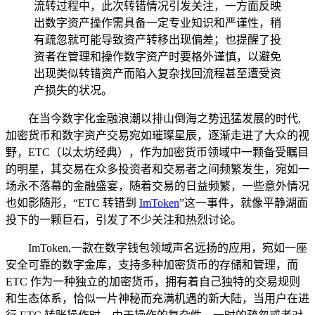
流转过程中，此次转错情况引发关注，一方面反映
出数字资产操作需具备一定专业知识和严谨性，稍
有疏忽就可能导致资产转移出现偏差；也提醒了投
资者在管理和操作数字资产时要格外谨慎，以避免
出现类似转错资产而陷入复杂找回流程甚至遭受资
产损失的状况。
在当今数字化金融浪潮以排山倒海之势迅猛发展的时代,
加密货币和数字资产交易宛如璀璨星辰，逐渐走进了大众的视
野，ETC（以太坊经典），作为加密货币领域中一颗备受瞩目
的明星，其交易在众多投资者和交易者之间频繁发生，宛如一
场永不落幕的金融盛宴，随着交易的日益频繁，一些意外情况
也如影随形，“ETC 转错到
ImToken
”这一事件，就像平静湖面
投下的一颗巨石，引发了不少关注和热烈讨论。
ImToken,一款在数字钱包领域声名远扬的应用，宛如一座
安全可靠的数字金库，支持多种加密货币的存储和管理，而
ETC 作为一种独立的加密货币，拥有着自己独特的交易规则
和生态体系，恰似一片神秘而充满机遇的新大陆，当用户在进