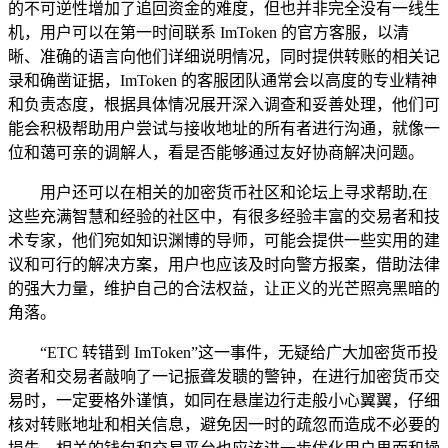
的不可逆性增加了追回资金的难度，但也并非完全没有一线生
机，用户可以在第一时间联系 ImToken 的官方客服，以清
晰、准确的语言向他们详细说明情况，同时提供转账的相关记
录和确凿证据，ImToken 的客服团队通常会以高度的专业精神
和负责态度，根据具体情况展开深入调查和妥善处理，他们可
能会积极帮助用户尝试与接收地址的所有者进行沟通，就像一
位和蔼可亲的调解人，看是否能够通过友好协商解决问题。
用户还可以在相关的加密货币社区和论坛上寻求帮助,在
这些充满智慧和经验的社区中，有很多经验丰富的交易者和技
术专家，他们宛如知识渊博的导师，可能会提供一些实用的建
议和可行的解决方案，用户也应该及时向警方报案，借助法律
的强大力量，维护自己的合法权益，让正义的光芒照亮黑暗的
角落。
“ETC 转错到 ImToken”这一事件，无疑给广大加密货币投
资者和交易者敲响了一记振聋发聩的警钟，在进行加密货币交
易时，一定要格外谨慎，如同在悬崖边行走般小心翼翼，仔细
核对转账地址和相关信息，避免因一时的疏忽而造成不必要的