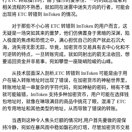
行 ETC 转账操作时，由于操作的复杂性、一时的疏忽或者对
相关流程的不熟悉，就如同在迷雾中迷失方向的行者，可能会
出现将 ETC 转错到 ImToken 的情况。
对于那些不小心将 ETC 转错到 ImToken 的用户而言，这
无疑是一场突如其来的噩梦，他们仿佛置身于黑暗的深渊，陷
入极度的焦虑和恐慌之中，满心担忧自己的资产就此石沉大
海，消失得无影无踪，毕竟，加密货币交易具有去中心化和不
可逆转的特点，一旦转账完成，就如同射出的箭无法收回，想
要追回资金并非易事，宛如攀登一座陡峭险峻的山峰。
从技术层面深入剖析,ETC 转错到 ImToken 可能是由于用
户在输入转账地址时出现了错误，在加密货币的神秘世界里，
转账地址是一串复杂的字符代码，宛如神秘的密码，稍有不慎
就可能输错，ImToken 支持多种加密货币，用户可能在选择钱
包地址时，就像在琳琅满目的商品中挑花了眼，混淆了 ETC
的专用地址和其他类型的地址，从而导致了错误的转账。
当遇到这种令人焦头烂额的情况时,用户首先要做的是保
持冷静，宛如在暴风雨中稳如磐石的灯塔，尽管加密货币交易