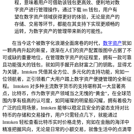
程，意味着用户可借助该钱包更高效、便利地对数
字资产进行管理操作，通过下载 im 钱包，用户有
望在数字资产领域获得更好的体验，无论是资产的
存储、交易等环节，都能在其支持下实现更顺畅的
运转，为数字资产的管理带来新的可能性。
在当今这个被数字化浪潮全面席卷的时代，
数字资产
犹如
一颗冉冉升起的新星，逐渐在人们的资产配置版图中占据了不
可或缺的重要地位，在管理数字资产的征程里，拥有一款可靠
且功能强大的钱包，就如同手握开启财富之门的钥匙，显得尤
为关键，Imtoken 凭借其全方位、多元化的支持功能，宛如一
位领航者，正引领着广大用户踏上数字资产便捷管理的全新征
程。 Imtoken 对多种主流数字货币的支持堪称其一大显著亮
点，比特币，作为数字资产领域当之无愧的“黄金”，在全球范
围内享有极高的认可度，如同璀璨的明星般闪耀，拥有着极为
广泛的应用场景，Imtoken 能够以稳定且安全的姿态支持对比
特币的存储和交易操作，用户只需轻点几下，就能通过
Imtoken 轻松查看比特币实时价格走势，宛如在金融的海洋中
精准把握风向，无论是日常的小额交易，就像生活中的点滴零