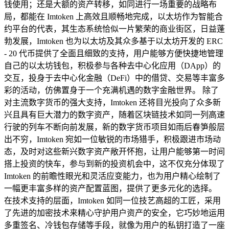
钱使用；还是大额的资产转移，如同进行一场重要的战略布
局，都能在 Imtoken 上高效且顺畅地完成，以太坊作为智能合
约平台的代表，其生态系统恰似一片繁荣的商业街区，日益蓬
勃发展，Imtoken 也为以太坊及其众多基于以太坊开发的 ERC
- 20 代币提供了全面且细致的支持，用户能够方便快捷地管理
自己的以太坊钱包，积极参与各种去中心化应用（DApp）的
交互，投身于去中心化金融（DeFi）中的借贷、交易等丰富多
彩的活动，仿佛置身于一个充满机遇的数字金融世界。 除了
对主流数字货币的强大支持，Imtoken 还将目光投向了众多新
兴且具有巨大潜力的数字资产，随着区块链技术如同一列高速
行驶的列车不断向前发展，新的数字货币项目如雨后春笋般层
出不穷，Imtoken 宛如一位敏锐的市场猎手，积极跟进市场动
态，及时对这些新兴数字资产敞开怀抱，让用户能够第一时间
搭上投资的快车，参与到新的投资机会中，这不仅充分体现了
Imtoken 的前瞻性眼光和灵活应变能力，也为用户精心绘制了
一幅更丰富多样的资产配置蓝图，提供了更多元化的选择。
在技术支持的层面，Imtoken 如同一位技艺高超的工匠，采用
了先进的加密技术来精心守护用户资产的安全，它巧妙地运用
多重签名、冷钱包存储等手段，就像为用户的私钥打造了一座