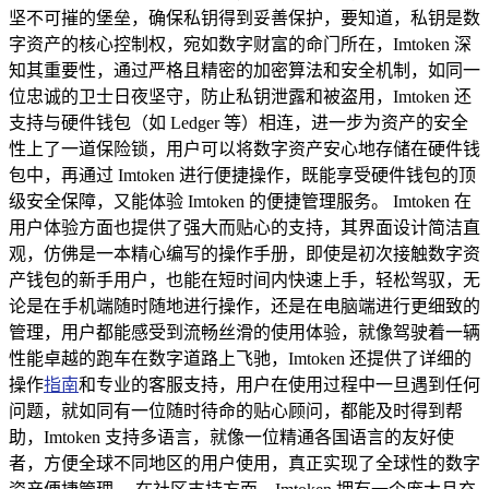
坚不可摧的堡垒，确保私钥得到妥善保护，要知道，私钥是数
字资产的核心控制权，宛如数字财富的命门所在，Imtoken 深
知其重要性，通过严格且精密的加密算法和安全机制，如同一
位忠诚的卫士日夜坚守，防止私钥泄露和被盗用，Imtoken 还
支持与硬件钱包（如 Ledger 等）相连，进一步为资产的安全
性上了一道保险锁，用户可以将数字资产安心地存储在硬件钱
包中，再通过 Imtoken 进行便捷操作，既能享受硬件钱包的顶
级安全保障，又能体验 Imtoken 的便捷管理服务。 Imtoken 在
用户体验方面也提供了强大而贴心的支持，其界面设计简洁直
观，仿佛是一本精心编写的操作手册，即使是初次接触数字资
产钱包的新手用户，也能在短时间内快速上手，轻松驾驭，无
论是在手机端随时随地进行操作，还是在电脑端进行更细致的
管理，用户都能感受到流畅丝滑的使用体验，就像驾驶着一辆
性能卓越的跑车在数字道路上飞驰，Imtoken 还提供了详细的
操作
指南
和专业的客服支持，用户在使用过程中一旦遇到任何
问题，就如同有一位随时待命的贴心顾问，都能及时得到帮
助，Imtoken 支持多语言，就像一位精通各国语言的友好使
者，方便全球不同地区的用户使用，真正实现了全球性的数字