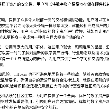
，进一步增强了资产的安全性，用户可以将数字资产稳稳地存储在硬件钱包
百宝箱，提供了众多令人眼前一亮的交易和理财功能，用户可以在 i
的交易平台之间像无头苍蝇一样频繁切换，就能轻松完成资产的
矿、流动性挖矿等，用户可以将闲置的数字资产进行质押，就如同让
形式,更摇身一变成为一种具有巨大投资价值的资产。
十分活跃，它拥有庞大的用户群体，这些用户就像一颗颗璀璨的星星
以第一时间了解到最新的数字资产行情、行业动态以及技术发展趋势
就像一个个充满魅力的舞台，为用户提供了一个学习和交流的优
展。
风险，imToken 也不可避免地面临着一些挑战，随着监管政
不断适应监管要求，确保自身的运营严格符合法律法规，就像在规则
备一定的风险意识和投资知识,就像在大海中航行需要掌握正确的方
富的功能和活跃的社区生态，为用户提供了一个全面、优质的数字资
钱包领域继续发挥重要作用，引领用户开启更加精彩、辉煌的数字资
驶着一艘小船在复杂的水域中安全航行。