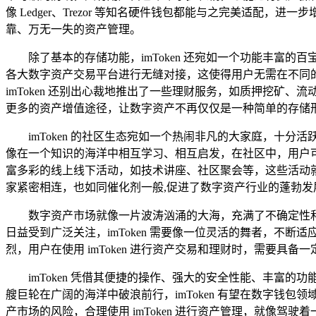
像 Ledger、Trezor 等知名硬件钱包都能与之完美适配
靠、万无一失的资产管理。
除了基本的存储功能，imToken 还宛如一个功能丰富的
各大数字资产交易平台进行无缝对接，这使得用户无需在不同
imToken 还别出心裁地推出了一些理财服务，如质押挖
更多的资产增值途径，让数字资产不再仅仅是一种简单的存储
imToken 的社区生态宛如一个热闹非凡的大家庭，
像在一个知识的海洋中相互学习、相互启发，在社区中，用户可
富多彩的线上线下活动，如技术讲座、社区聚会等，这些活动
家紧密相连，也如同催化剂一般,促进了数字资产行业的蓬勃发
数字资产市场就像一片波涛汹涌的大海，充满了不确定性和
日益受到广泛关注，imToken 需要像一位灵活的舞者，
烈，用户在使用 imToken 进行资产交易和理财时，需要具
imToken 凭借其便捷的操作、强大的安全性能、丰
艘巨轮在广阔的海洋中破浪前行，imToken 有望在数字
产市场的风险，合理使用 imToken 进行资产管理，就像驾