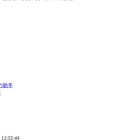
得力助手
程
 12:55:44