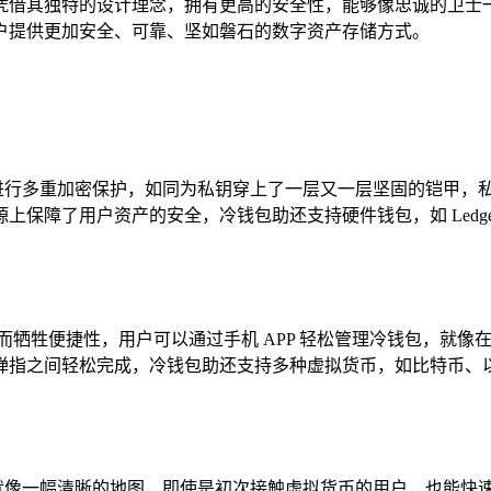
借其独特的设计理念，拥有更高的安全性，能够像忠诚的卫士一样，
户提供更加安全、可靠、坚如磐石的数字资产存储方式。
的私钥进行多重加密保护，如同为私钥穿上了一层又一层坚固的铠甲
障了用户资产的安全，冷钱包助还支持硬件钱包，如 Ledger 
有因此而牺牲便捷性，用户可以通过手机 APP 轻松管理冷钱包，
弹指之间轻松完成，冷钱包助还支持多种虚拟货币，如比特币、
，界面就像一幅清晰的地图，即使是初次接触虚拟货币的用户，也能