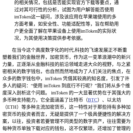
的相关情况，包括是否能实现官方下载等要点，通
过对其可行性的分析，试图为用户解答能否使用
imToken这一疑问，涉及该应用在苹果端使用的多
方面考量，如安全性、功能适配性等，旨在帮助用
户更全面了解在苹果设备上使用imToken的实际状
况，为其使用决策提供参考依据。
在当今这个高度数字化的时代,科技的飞速发展正不断重
塑着我们的金融世界，加密货币，作为这一变革浪潮中的新兴
力量，正逐渐从金融科技的前沿领域走进大众的视野，与之紧
密相关的数字钱包，也自然而然地成为了人们关注的焦点，在
众多的数字钱包中，imToken 凭借其较高的知名度，引发了许
多人的疑问：“使用 imToken 到底行不行呢？”我们将从多个维
度深入剖析这个问题。 imToken 的一大显著优势在于其强大的
多币种支持能力，它全面涵盖了比特币（
BTC
）、以太坊
（ETH）等多种主流加密货币，这一特性对于那些持有多种加
密货币的投资者而言，无疑是提供了一个极具便捷性的解决方
案，以往，投资者若要管理不同类型的数字资产，往往需要为
每种货币单独下载对应的钱包，这不仅繁琐，还增加了管理的