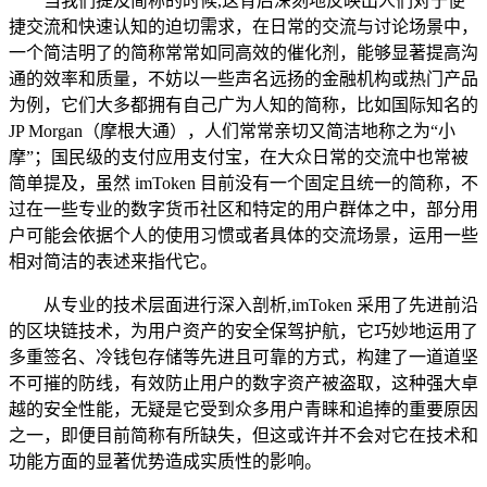
当我们提及简称的时候,这背后深刻地反映出人们对于便
捷交流和快速认知的迫切需求，在日常的交流与讨论场景中，
一个简洁明了的简称常常如同高效的催化剂，能够显著提高沟
通的效率和质量，不妨以一些声名远扬的金融机构或热门产品
为例，它们大多都拥有自己广为人知的简称，比如国际知名的
JP Morgan（摩根大通），人们常常亲切又简洁地称之为“小
摩”；国民级的支付应用支付宝，在大众日常的交流中也常被
简单提及，虽然 imToken 目前没有一个固定且统一的简称，不
过在一些专业的数字货币社区和特定的用户群体之中，部分用
户可能会依据个人的使用习惯或者具体的交流场景，运用一些
相对简洁的表述来指代它。
从专业的技术层面进行深入剖析,imToken 采用了先进前沿
的区块链技术，为用户资产的安全保驾护航，它巧妙地运用了
多重签名、冷钱包存储等先进且可靠的方式，构建了一道道坚
不可摧的防线，有效防止用户的数字资产被盗取，这种强大卓
越的安全性能，无疑是它受到众多用户青睐和追捧的重要原因
之一，即便目前简称有所缺失，但这或许并不会对它在技术和
功能方面的显著优势造成实质性的影响。