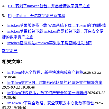
4、
ETC转到了imtoken钱包，开启便捷数字资产之旅
5、
Hi,imToken—开启数字资产新旅程
imtoken苹果版免费下载-安卓系统下载 imToken 的详细指南
imtoken苹果钱包下载-imtoken官网钱包下载，开启安全便
捷的数字资产之旅
imtoken官网网站-imtoken苹果版下载官网相关指南
数字资产
相关文章：
imToken转入全教程，新手快速完成资产转移
2026-03-22
19:38:40
imToken支付API，赋能Web3场景的轻量级支付解决方案
2026-03-22 19:38:40
imToken钱包正版，数字资产安全的第一道防线
2026-03-22
19:38:40
imToken 2下载全攻略，安全获取去中心化数字钱包
2026-
03-22 19:38:40