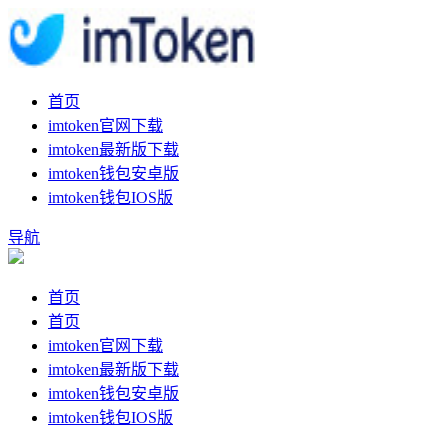
首页
imtoken官网下载
imtoken最新版下载
imtoken钱包安卓版
imtoken钱包IOS版
导航
首页
首页
imtoken官网下载
imtoken最新版下载
imtoken钱包安卓版
imtoken钱包IOS版