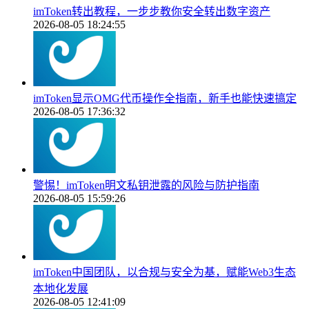
imToken转出教程，一步步教你安全转出数字资产
2026-08-05 18:24:55
imToken显示OMG代币操作全指南，新手也能快速搞定
2026-08-05 17:36:32
警惕！imToken明文私钥泄露的风险与防护指南
2026-08-05 15:59:26
imToken中国团队，以合规与安全为基，赋能Web3生态
本地化发展
2026-08-05 12:41:09