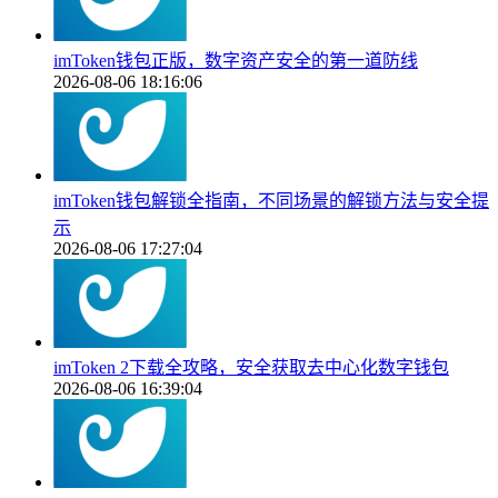
imToken钱包正版，数字资产安全的第一道防线
2026-08-06 18:16:06
imToken钱包解锁全指南，不同场景的解锁方法与安全提
示
2026-08-06 17:27:04
imToken 2下载全攻略，安全获取去中心化数字钱包
2026-08-06 16:39:04