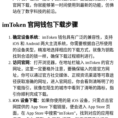
官网下载，你就能够第一时间使用到最新的功能，仿佛
站在了数字科技的前沿。
imToken 官网钱包下载步骤
确定设备系统
：imToken 钱包具有广泛的兼容性，支持
iOS 和 Android 两大主流系统，你需要根据自己所使用
的设备类型，精准地选择相应的下载方式，就像为钥匙
找到合适的锁一样，确保下载过程顺利进行。
访问官网
：打开浏览器，在地址栏输入 imToken 的官方
网址，这里一定要格外注意，要确保输入的是官方网
址，你可以通过官方社交媒体、正规资讯渠道等可靠途
径获取准确的网址，进入官网后，你会看到清晰明了的
下载指引，就像在陌生的城市中看到了清晰的路标，指
引你顺利完成下载。
iOS 设备下载
：如果你使用的是 iOS 设备，只需点击官
网提供的 App Store 下载链接，便会进入 App Store 页
面，在 App Store 中搜索“imToken”，找到对应的应用程