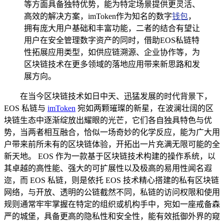
等方面具备独特优势，能为特定场景提供更灵活、
高效的解决方案，imToken作为知名的数字
钱包
，
拥有庞大用户基础和丰富功能，二者的结合有望让
用户在安全管理数字资产的同时，借助EOS私链特
性拓展应用类型，如供应链溯源、企业协作等，为
区块链技术在更多领域的落地应用带来新思路和发
展方向。
在当今区块链技术如日中天、迅猛发展的时代背景下，
EOS 私链与
imToken
宛如两颗璀璨的新星，在波澜壮阔的区
块链生态中逐渐绽放出耀眼的光芒，它们各自独具特色与优
势，当两者相互融合，恰似一场奇妙的化学反应，能为广大用
户带来前所未有的区块链体验，开拓出一片充满无限可能的全
新天地。 EOS 作为一款基于区块链技术构建的操作系统，以
其卓越的高性能、强大的可扩展性以及极高的易用性闻名遐
迩，而 EOS 私链，则是依托 EOS 技术精心搭建的私有区块链
网络，与开放、透明的公链截然不同，私链的访问权限和使用
规则通常牢牢掌握在特定的组织或机构手中，宛如一座戒备森
严的城堡，具备更高的隐私性和安全性，能有效抵御外界的窥