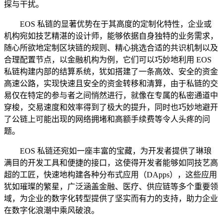
探与干扰。
EOS 私链的显著优势在于其高度的定制化特性，企业或
机构宛如技艺精湛的设计师，能够依据自身独特的业务需求，
随心所欲地定制区块链的规则、精心挑选合适的共识机制以及
合理配置节点，以金融机构为例，它们可以巧妙地利用 EOS
私链构建内部的结算系统，犹如搭建了一条高效、安全的资金
高速公路，实现快速且安全的资金转移和清算，由于私链的交
易仅在特定的参与者之间悄然进行，就像在专属的私密通道中
穿梭，交易速度和效率得到了极大的提升，同时也巧妙地避开
了公链上可能出现的网络拥堵和高额手续费等令人头疼的问
题。
EOS 私链还宛如一座丰富的宝藏，为开发者提供了琳琅
满目的开发工具和便捷的接口，这使得开发者能够如同技艺高
超的工匠，快速地构建各种分布式应用（DApps），这些应用
犹如璀璨的繁星，广泛涵盖金融、医疗、供应链等多个重要领
域，为企业的数字化转型提供了坚实而有力的支持，助力企业
在数字化浪潮中乘风破浪。