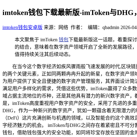
imtoken钱包下载最新版-imToken与
imtoken钱包安卓版
来源：网络 作者： 编辑：qbadmin
2026-04
本文聚焦于 imToken
钱包
下载最新版这一话题，着重探讨了 
的结合，意味着在数字资产领域开启了全新的发展路径，
值得持续关注其后续动态。
在当今这个数字经济如疾风骤雨般飞速发展的时代,区块链技
的两个关键元素，正如同两颗冉冉升起的新星，在数字资产领域
为用户提供了安全且便捷的数字资产管理服务，其界面设计简
满足用户多样化的需求，凭借这些优势，imToken赢得了众多
域占据主流地位的币种，还是其他具有潜力的新兴数字资产，都
是，imToken高度重视用户数字资产的安全，采用了先进
DHG，作为一种新兴的数字资产，犹如一颗蕴含着无限潜力
（DeFi）这片充满创新与机遇的领域，以及智能合约这个高
字经济魅力的机会。 imToken与DHG之间存在着紧密且不可分
钱包，借助钱包强大的安全功能，如同将珍宝存放在坚固的金库