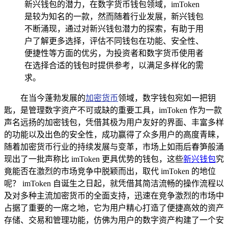
新兴钱包的潜力，在数字货币钱包领域，imToken
是较为知名的一款，然而随着行业发展，新兴钱包
不断涌现，通过对新兴钱包潜力的探索，有助于用
户了解更多选择，评估不同钱包在功能、安全性、
便捷性等方面的优劣，为投资者和数字货币使用者
在选择合适的钱包时提供参考，以满足多样化的需
求。
在当今蓬勃发展的
加密货币
领域，数字钱包宛如一把钥
匙，是管理数字资产不可或缺的重要工具，imToken 作为一款
声名远扬的加密钱包，凭借其极为用户友好的界面、丰富多样
的功能以及出色的安全性，成功赢得了众多用户的高度青睐，
随着加密货币行业的持续发展与变革，市场上如雨后春笋般涌
现出了一批声称比 imToken 更具优势的钱包，这些
新兴钱包
究
竟能否在激烈的市场竞争中脱颖而出，取代 imToken 的地位
呢？ imToken 自诞生之日起，就凭借其简洁流畅的操作流程以
及对多种主流加密货币的全面支持，迅速在竞争激烈的市场中
占据了重要的一席之地，它为用户精心打造了便捷高效的资产
存储、交易和管理功能，仿佛为用户的数字资产构建了一个安