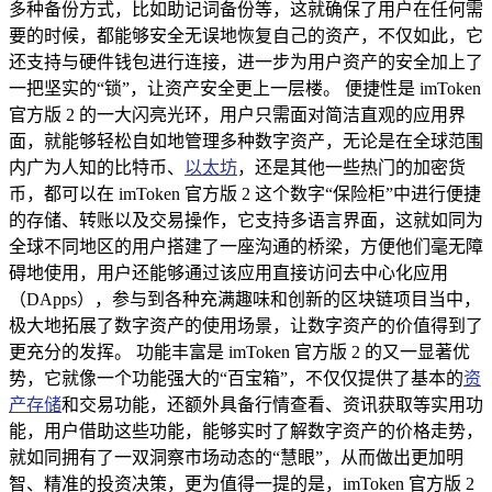
多种备份方式，比如助记词备份等，这就确保了用户在任何需
要的时候，都能够安全无误地恢复自己的资产，不仅如此，它
还支持与硬件钱包进行连接，进一步为用户资产的安全加上了
一把坚实的“锁”，让资产安全更上一层楼。 便捷性是 imToken
官方版 2 的一大闪亮光环，用户只需面对简洁直观的应用界
面，就能够轻松自如地管理多种数字资产，无论是在全球范围
内广为人知的比特币、
以太坊
，还是其他一些热门的加密货
币，都可以在 imToken 官方版 2 这个数字“保险柜”中进行便捷
的存储、转账以及交易操作，它支持多语言界面，这就如同为
全球不同地区的用户搭建了一座沟通的桥梁，方便他们毫无障
碍地使用，用户还能够通过该应用直接访问去中心化应用
（DApps），参与到各种充满趣味和创新的区块链项目当中，
极大地拓展了数字资产的使用场景，让数字资产的价值得到了
更充分的发挥。 功能丰富是 imToken 官方版 2 的又一显著优
势，它就像一个功能强大的“百宝箱”，不仅仅提供了基本的
资
产存储
和交易功能，还额外具备行情查看、资讯获取等实用功
能，用户借助这些功能，能够实时了解数字资产的价格走势，
就如同拥有了一双洞察市场动态的“慧眼”，从而做出更加明
智、精准的投资决策，更为值得一提的是，imToken 官方版 2