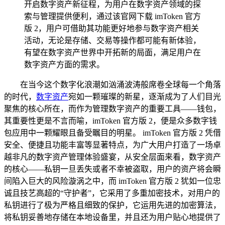
开启数字资产新征程，为用户在数字资产领域的探
索与管理提供便利，通过该官网下载 imToken 官方
版 2，用户可借助其功能更好地参与数字资产相关
活动，无论是存储、交易等操作都可能有新体验，
有望在数字资产世界中开拓新的局面，满足用户在
数字资产方面的需求。
在当今这个数字化浪潮如汹涌波涛般席卷全球每一个角落
的时代，
数字资产
宛如一颗璀璨的新星，逐渐成为了人们目光
聚焦的核心所在，而作为管理数字资产的重要工具——钱包，
其重要性更是不言而喻，imToken 官方版 2，便是众多数字钱
包应用中一颗耀眼且备受瞩目的明星。 imToken 官方版 2 凭借
安全、便捷且功能丰富等显著特点，为广大用户打造了一场卓
越非凡的数字资产管理体验盛宴，从安全层面来看，数字资产
的核心——私钥一旦丢失或者不幸被盗取，用户的资产将会瞬
间陷入巨大的风险漩涡之中，而 imToken 官方版 2 犹如一位忠
诚且技艺高超的“守护者”，它采用了多重加密技术，对用户的
私钥进行了极为严格且细致的保护，它运用先进的加密算法，
将私钥妥善地存储在本地设备里，并且还为用户贴心地提供了