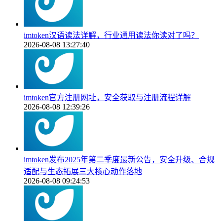
imtoken汉语读法详解，行业通用读法你读对了吗？
2026-08-08 13:27:40
imtoken官方注册网址，安全获取与注册流程详解
2026-08-08 12:39:26
imtoken发布2025年第二季度最新公告，安全升级、合规
适配与生态拓展三大核心动作落地
2026-08-08 09:24:53