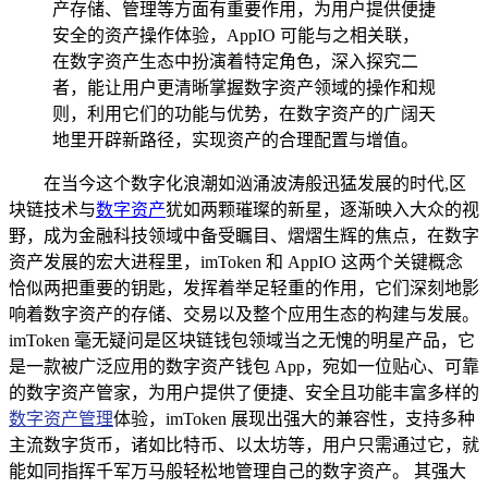
产存储、管理等方面有重要作用，为用户提供便捷
安全的资产操作体验，AppIO 可能与之相关联，
在数字资产生态中扮演着特定角色，深入探究二
者，能让用户更清晰掌握数字资产领域的操作和规
则，利用它们的功能与优势，在数字资产的广阔天
地里开辟新路径，实现资产的合理配置与增值。
在当今这个数字化浪潮如汹涌波涛般迅猛发展的时代,区
块链技术与
数字资产
犹如两颗璀璨的新星，逐渐映入大众的视
野，成为金融科技领域中备受瞩目、熠熠生辉的焦点，在数字
资产发展的宏大进程里，imToken 和 AppIO 这两个关键概念
恰似两把重要的钥匙，发挥着举足轻重的作用，它们深刻地影
响着数字资产的存储、交易以及整个应用生态的构建与发展。
imToken 毫无疑问是区块链钱包领域当之无愧的明星产品，它
是一款被广泛应用的数字资产钱包 App，宛如一位贴心、可靠
的数字资产管家，为用户提供了便捷、安全且功能丰富多样的
数字资产管理
体验，imToken 展现出强大的兼容性，支持多种
主流数字货币，诸如比特币、以太坊等，用户只需通过它，就
能如同指挥千军万马般轻松地管理自己的数字资产。 其强大