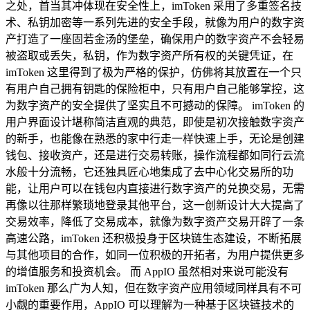
之处，首当其冲体现在安全性上，imToken 采用了多重签名技
术、私钥加密等一系列先进的安全手段，就像为用户的数字资
产打造了一座固若金汤的堡垒，确保用户的数字资产不会轻易
被盗取或丢失，私钥，作为数字资产所有权的关键凭证，在
imToken 这里得到了极为严格的保护，仿佛将其放置在一个只
有用户自己拥有钥匙的保险柜中，只有用户自己能够掌控，这
为数字资产的安全提供了坚实且不可撼动的保障。 imToken 的
用户界面设计堪称简洁直观的典范，即使是初次接触数字资产
的新手，也能像在熟悉的家中行走一样快速上手，无论是创建
钱包、接收资产，还是进行交易转账，操作流程都如同行云流
水般十分流畅，它还独具匠心地集成了去中心化交易所的功
能，让用户可以在钱包内直接进行数字资产的兑换交易，无需
再像以往那样繁琐地登录其他平台，这一创新设计大大提高了
交易效率，降低了交易成本，就像为数字资产交易开辟了一条
高速公路，imToken 还积极投身于区块链生态建设，不断拓展
与其他项目的合作，如同一位积极的开拓者，为用户提供更多
的增值服务和投资机会。 而 AppIO 虽然相对来说可能没有
imToken 那么广为人知，但在数字资产应用领域同样具有不可
小觑的重要作用，AppIO 可以理解为一种基于区块链技术的