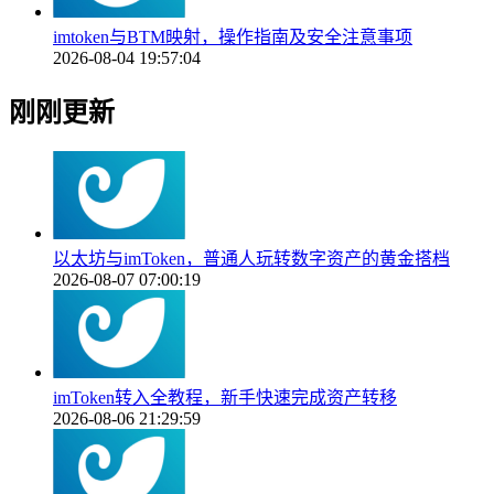
imtoken与BTM映射，操作指南及安全注意事项
2026-08-04 19:57:04
刚刚更新
以太坊与imToken，普通人玩转数字资产的黄金搭档
2026-08-07 07:00:19
imToken转入全教程，新手快速完成资产转移
2026-08-06 21:29:59