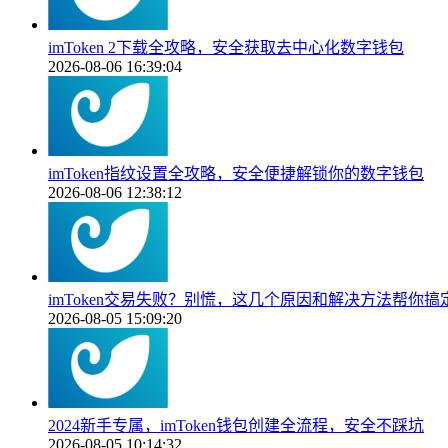
imToken 2下载全攻略，安全获取去中心化数字钱包
2026-08-06 16:39:04
imToken指纹设置全攻略，安全便捷解锁你的数字钱包
2026-08-06 12:38:12
imToken交易失败？别慌，这几个原因和解决方法帮你搞
2026-08-05 15:09:20
2024新手专属，imToken钱包创建全流程，安全不踩坑
2026-08-05 10:14:32