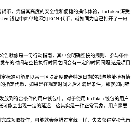
币，凭借其高度的安全性和便捷的操作体验，ImToken 深受
oken 钱包中简单地添加 EON 代币，就如同为自己打开了一扇
公告，这份公告就像是一份行动指南，其中会明确空投的规则、参与条件
发布的时间与空投执行时间之间会有一定的时间间隔,这是项目
判定标准可能是以某一区块高度或者特定日期的钱包地址持有情
数量的指定代币，如果是在规定时间之后才满足条件，那就如同错
到符合条件的用户钱包中，对于使用 ImToken 钱包的用户
到账可能会出现一定的延迟，这其实是一种正常现象，用户需要
时完成领取操作，可能就会像错过宝藏一样，失去获得空投代币