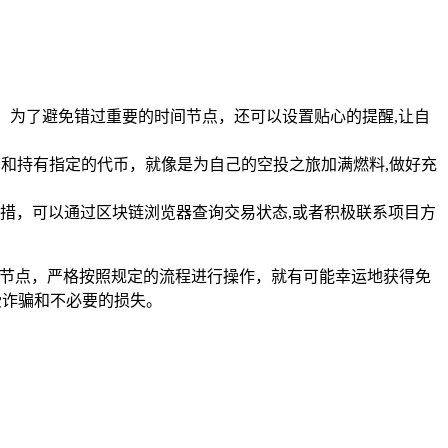
息，为了避免错过重要的时间节点，还可以设置贴心的提醒,让自
购买和持有指定的代币，就像是为自己的空投之旅加满燃料,做好充
措，可以通过区块链浏览器查询交易状态,或者积极联系项目方
的时间节点，严格按照规定的流程进行操作，就有可能幸运地获得免
受诈骗和不必要的损失。