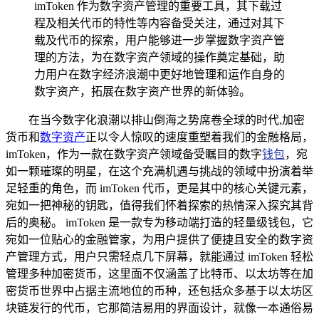
imToken 作为数字资产管理的重要工具，其下载过
程及相关代币的特性等内容备受关注，通过对其下
载及代币的探索，用户能够进一步掌握数字资产管
理的方法，为在数字资产领域的操作奠定基础，助
力用户在数字经济浪潮中更好地管理和运作自身的
数字资产，拓展在数字资产世界的新体验。
在当今数字化浪潮以排山倒海之势席卷全球的时代,加密
货币和
数字资产
正以令人惊叹的速度重塑着我们的金融格局，
imToken，作为一款在数字资产领域备受瞩目的数字
钱包
，宛
如一颗璀璨的明星，在这个充满机遇与挑战的领域中扮演着举
足轻重的角色，而 imToken 代币，更是其中的核心关键元素，
宛如一把神秘的钥匙，值得我们怀着探索的热情深入探究其背
后的奥秘。 imToken 是一款专为移动端打造的轻量级钱包，它
宛如一位贴心的金融管家，为用户提供了便捷且安全的数字资
产管理方式，用户只需轻点几下屏幕，就能通过 imToken 轻松
管理多种加密货币，这里面不仅涵盖了比特币、以太坊等在加
密货币世界中占据主流地位的币种，还包括众多基于以太坊区
块链发行的代币，它那简洁易用的界面设计，就像一本通俗易