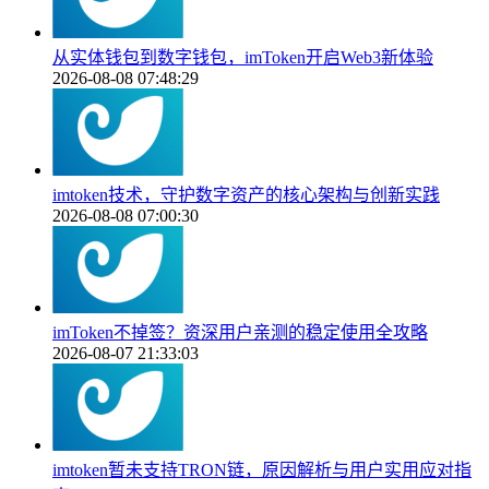
从实体钱包到数字钱包，imToken开启Web3新体验
2026-08-08 07:48:29
imtoken技术，守护数字资产的核心架构与创新实践
2026-08-08 07:00:30
imToken不掉签？资深用户亲测的稳定使用全攻略
2026-08-07 21:33:03
imtoken暂未支持TRON链，原因解析与用户实用应对指