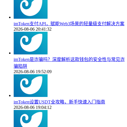
imToken支付API，赋能Web3场景的轻量级支付解决方案
2026-08-06 20:41:32
imToken是诈骗吗？深度解析这款钱包的安全性与常见诈
骗陷阱
2026-08-06 19:52:09
imToken设置USDT全攻略，新手快速入门指南
2026-08-06 19:04:12